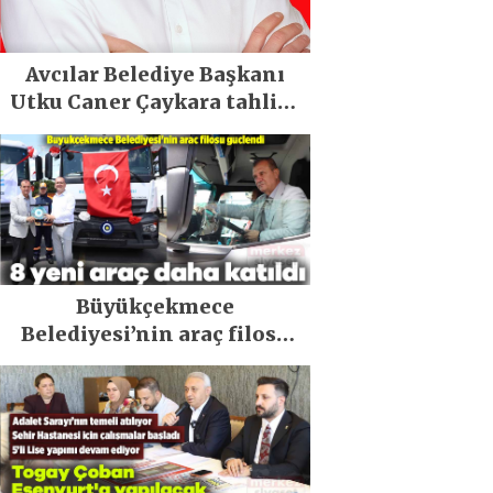
Avcılar Belediye Başkanı
Utku Caner Çaykara tahliye
edildi
Büyükçekmece
Belediyesi’nin araç filosu
güçlendi