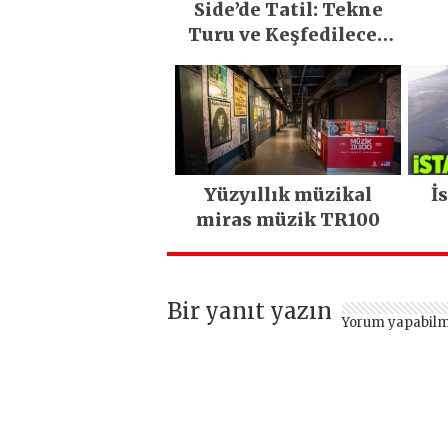
Side’de Tatil: Tekne
Turu ve Keşfedilecek
Yerler
Yüzyıllık müzikal
İ
miras müzik TR100
Bir yanıt yazın
Yorum yapabilm