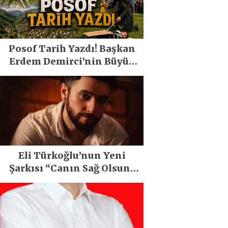
Posof Tarih Yazdı! Başkan
Erdem Demirci’nin Büyük
Emeğiyle Son Yılların En
Büyük Festivali Gerçekleşti
Eli Türkoğlu’nun Yeni
Şarkısı “Canın Sağ Olsun”
Büyük İlgi Gördü!..