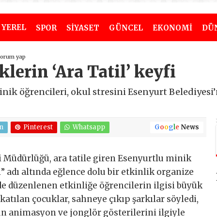
YEREL
SPOR
SİYASET
GÜNCEL
EKONOMİ
DÜ
yorum yap
lerin ‘Ara Tatil’ keyfi
nik öğrencileri, okul stresini Esenyurt Belediyesi
n
Pinterest
Whatsapp
G
o
o
g
l
e
News
ri Müdürlüğü, ara tatile giren Esenyurtlu minik
i” adı altında eğlence dolu bir etkinlik organize
e düzenlenen etkinliğe öğrencilerin il​gisi büyük
e katılan çocuklar, sahneye çıkıp şarkılar söyledi,
n animasyon ve jonglör gösterilerini ilgiyle