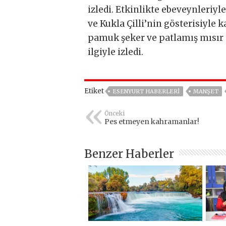
izledi. Etkinlikte ebeveynleriyl
ve Kukla Çilli’nin gösterisiyle
pamuk şeker ve patlamış mısır 
ilgiyle izledi.
Etiket
ESENYURT HABERLERI
MANŞET
Önceki
Pes etmeyen kahramanlar!
Benzer Haberler