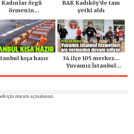
Kadınlar örgü
BAK Kadıköy’de tam
örmenin
yetki aldı
inceliklerini
öğreniyor
stanbul kışa hazır
34 ilçe 105 merkez…
Yuvamız İstanbul
hizmetleri ara
vermeden devam
ediyor
ek için
oturum açmalısınız
.