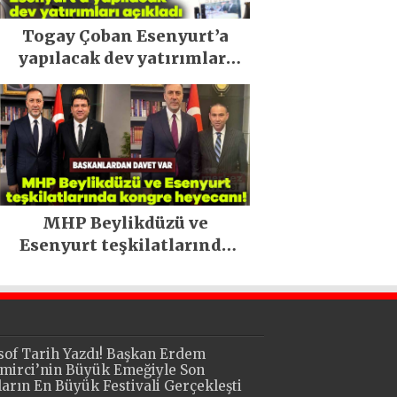
Togay Çoban Esenyurt’a
yapılacak dev yatırımları
açıkladı
MHP Beylikdüzü ve
Esenyurt teşkilatlarında
kongre heyecanı!
sof Tarih Yazdı! Başkan Erdem
mirci’nin Büyük Emeğiyle Son
lların En Büyük Festivali Gerçekleşti