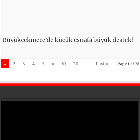
Büyükçekmece’de küçük esnafa büyük destek!
1
2
3
4
5
»
10
20
...
Last »
Page 1 of 28