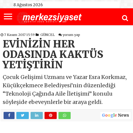
8 Ağustos 2026
7 Kasım 2017 15:59
GÜNCEL
yorum yap
EVİNİZİN HER
ODASINDA KAKTÜS
YETİŞTİRİN
Çocuk Gelişimi Uzmanı ve Yazar Esra Korkmaz,
Küçükçekmece Belediyesi’nin düzenlediği
“Teknoloji Çağında Aile İletişimi” konulu
söyleşide ebeveynlerle bir araya geldi.
G
o
o
g
l
e
News