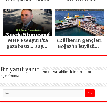
Sağ Olsun” Büyük
Mimarsinan’daki
İlgi Gördü!..
heyelan sonrası
kritik uyarı
MHP Esenyurt’ta
62 ülkenin gençleri
gaza bastı… 3 ayda
Boğaz’ın büyüsüne
5 bin esnaf ziyaret
kapıldı
edildi
Bir yanıt yazın
Yorum yapabilmek için
oturum
açmalısınız
.