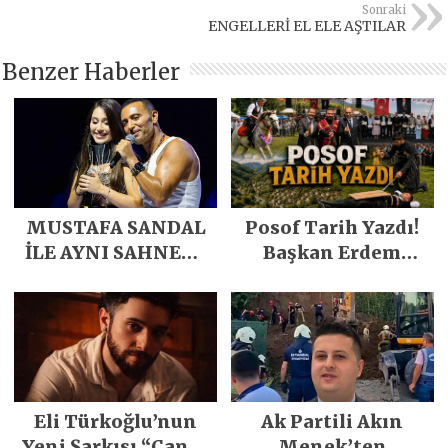
Sonraki
ENGELLERİ EL ELE AŞTILAR
Benzer Haberler
MUSTAFA SANDAL
Posof Tarih Yazdı!
İLE AYNI SAHNEDE
Başkan Erdem
PARLADI
Demirci’nin Büyük
Emeğiyle Son
Yılların En Büyük
Festivali
Gerçekleşti
Eli Türkoğlu’nun
Ak Partili Akın
Yeni Şarkısı “Canın
Menek’ten