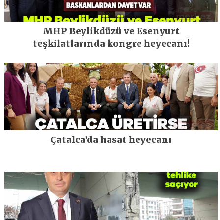
MHP Beylikdüzü ve Esenyurt
teşkilatlarında kongre heyecanı!
Çatalca’da hasat heyecanı