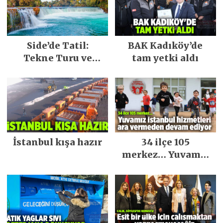
Side’de Tatil:
BAK Kadıköy’de
Tekne Turu ve
tam yetki aldı
Keşfedilecek Yerler
İstanbul kışa hazır
34 ilçe 105
merkez… Yuvamız
İstanbul hizmetleri
ara vermeden
devam ediyor