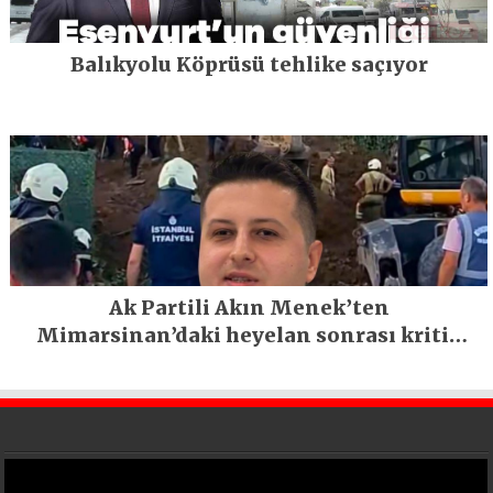
Balıkyolu Köprüsü tehlike saçıyor
Ak Partili Akın Menek’ten
Mimarsinan’daki heyelan sonrası kritik
uyarı