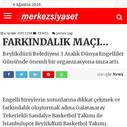
6 Ağustos 2026
4 Aralık 2017 12:18
YEREL
yorum yap
FARKINDALIK MAÇI…
Beylikdüzü Belediyesi 3 Aralık Dünya Engelliler
Günü’nde önemli bir organizasyona imza attı.
G
o
o
g
l
e
News
Engelli bireylerin sorunlarına dikkat çekmek ve
farkındalık oluşturmak adına Galatasaray
Tekerlekli Sandalye Basketbol Takımı ile
İstanbulspor Beylikdüzü Basketbol Takımı,