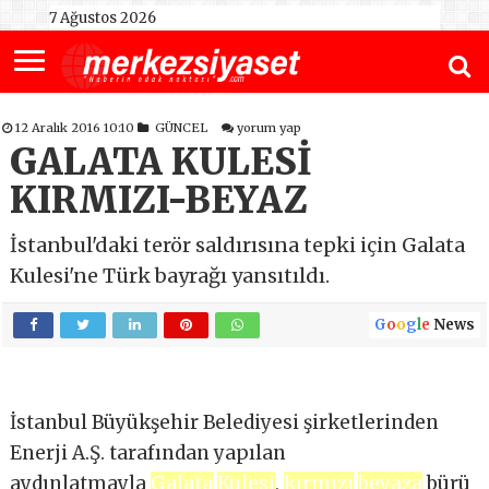
7 Ağustos 2026
12 Aralık 2016 10:10
GÜNCEL
yorum yap
GALATA KULESİ
KIRMIZI-BEYAZ
İstanbul'daki terör saldırısına tepki için Galata
Kulesi'ne Türk bayrağı yansıtıldı.
G
o
o
g
l
e
News
İstanbul Büyükşehir Belediyesi şirketlerinden
Enerji A.Ş. tarafından yapılan
aydınlatmayla
Galata
Kulesi
,
kırmızı
beyaza
bürü