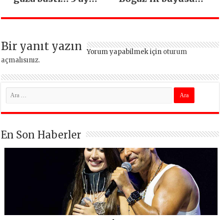
5 bin esnaf ziyaret
kapıldı
edildi
Bir yanıt yazın
Yorum yapabilmek için
oturum
açmalısınız
.
En Son Haberler