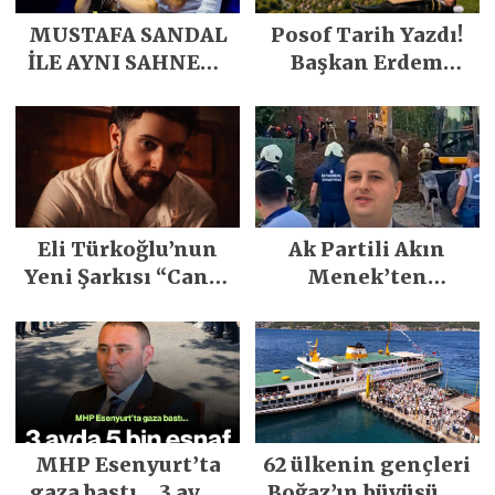
MUSTAFA SANDAL
Posof Tarih Yazdı!
İLE AYNI SAHNEDE
Başkan Erdem
PARLADI
Demirci’nin Büyük
Emeğiyle Son
Yılların En Büyük
Festivali
Gerçekleşti
Eli Türkoğlu’nun
Ak Partili Akın
Yeni Şarkısı “Canın
Menek’ten
Sağ Olsun” Büyük
Mimarsinan’daki
İlgi Gördü!..
heyelan sonrası
kritik uyarı
MHP Esenyurt’ta
62 ülkenin gençleri
gaza bastı… 3 ayda
Boğaz’ın büyüsüne