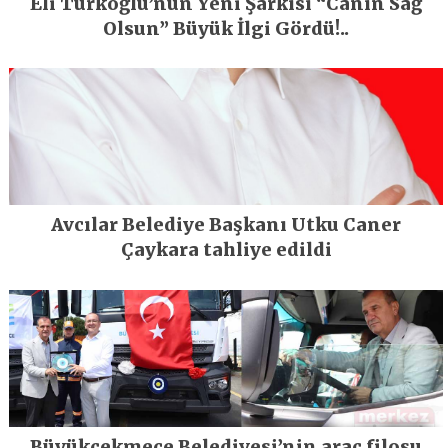
Eli Türkoğlu’nun Yeni Şarkısı “Canın Sağ
Olsun” Büyük İlgi Gördü!..
Avcılar Belediye Başkanı Utku Caner
Çaykara tahliye edildi
Büyükçekmece Belediyesi’nin araç filosu