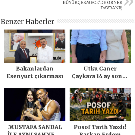
BÜYÜKÇEKMECE’DE ÖRNEK
DAVRANIŞ
Benzer Haberler
Bakanlardan
Utku Caner
Esenyurt çıkarması
Çaykara 14 ay sonra
özgürlüğüne
kavuştu
MUSTAFA SANDAL
Posof Tarih Yazdı!
İLE AYNI SAHNEDE
Başkan Erdem