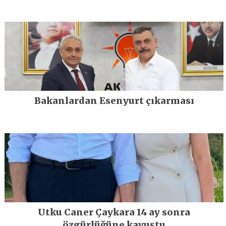
Bakanlardan Esenyurt çıkarması
Utku Caner Çaykara 14 ay sonra
özgürlüğüne kavuştu