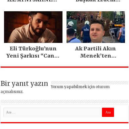
PARLADI
Demirci’nin Büyük
Emeğiyle Son
Yılların En Büyük
Festivali
Gerçekleşti
Eli Türkoğlu’nun
Ak Partili Akın
Yeni Şarkısı “Canın
Menek’ten
Sağ Olsun” Büyük
Mimarsinan’daki
İlgi Gördü!..
heyelan sonrası
kritik uyarı
Bir yanıt yazın
Yorum yapabilmek için
oturum
açmalısınız
.