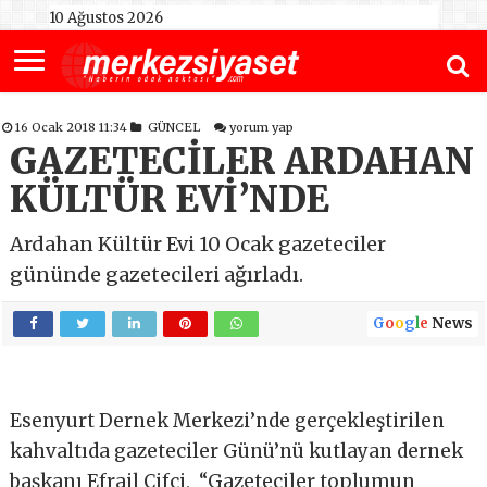
10 Ağustos 2026
16 Ocak 2018 11:34
GÜNCEL
yorum yap
GAZETECİLER ARDAHAN
KÜLTÜR EVİ’NDE
Ardahan Kültür Evi 10 Ocak gazeteciler
gününde gazetecileri ağırladı.
G
o
o
g
l
e
News
Esenyurt Dernek Merkezi’nde gerçekleştirilen
kahvaltıda gazeteciler Günü’nü kutlayan dernek
başkanı Efrail Çifçi, “Gazeteciler toplumun