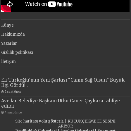
Künye
Hakkımızda
Yazarlar
Gizlilik politikası
İletişim
Eli Türkoğlu’nun Yeni Şarkısı “Canın Sağ Olsun” Büyük
İlgi Gördü!..
2 saat önce
Avcılar Belediye Başkanı Utku Caner Çaykara tahliye
edildi
4 saat önce
Site haritası
yolu gösterir. |
KÜÇÜKÇEKMECE SESİNİ
ARIYOR