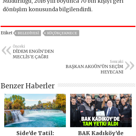
Müdürlüğü, 2016 yılı boyunca 70 bin kişiyi geri
dönüşüm konusunda bilgilendirdi.
Etiket
BELEDİYESİ
KÜÇÜKÇEKMECE
Önceki
DİDEM ENGİN’DEN
MECLİS’E ÇAĞRI
Sonraki
BAŞKAN AKGÜN’ÜN SEÇİM
HEYECANI
Benzer Haberler
Side’de Tatil:
BAK Kadıköy’de