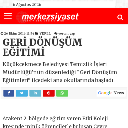
6 Ağustos 2026
26 Ekim 2016 11:54
YEREL
yorum yap
GERİ DÖNÜŞÜM
EĞİTİMİ
Küçükçekmece Belediyesi Temizlik İşleri
Müdürlüğü’nün düzenlediği “Geri Dönüşüm
Eğitimleri’’ ilçedeki ana okullarında başladı.
G
o
o
g
l
e
News
Atakent 2. bölgede eğitim veren Etki Koleji
kreşinde minik öğrencilerle buluşan Çevre