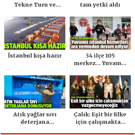
Tekne Turu ve
tam yetki aldı
Keşfedilecek Yerler
İstanbul kışa hazır
34 ilçe 105
merkez… Yuvamız
İstanbul hizmetleri
ara vermeden
devam ediyor
Atık yağlar sıvı
Çalık: Eşit bir ülke
deterjana
için çalışmaktan
dönüşüyor
vazgeçmeyeceğiz