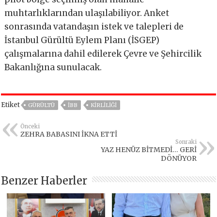
muhtarlıklarından ulaşılabiliyor. Anket
sonrasında vatandaşın istek ve talepleri de
İstanbul Gürültü Eylem Planı (İSGEP)
çalışmalarına dahil edilerek Çevre ve Şehircilik
Bakanlığına sunulacak.
Etiket
GÜRÜLTÜ
IBB
KİRLİLİĞİ
Önceki
ZEHRA BABASINI İKNA ETTİ
Sonraki
YAZ HENÜZ BİTMEDİ… GERİ
DÖNÜYOR
Benzer Haberler