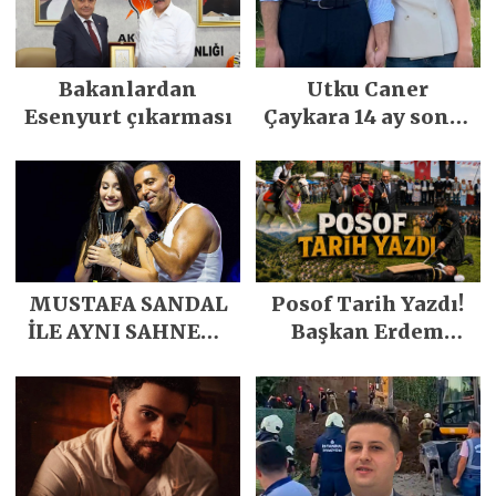
Bakanlardan
Utku Caner
Esenyurt çıkarması
Çaykara 14 ay sonra
özgürlüğüne
kavuştu
MUSTAFA SANDAL
Posof Tarih Yazdı!
İLE AYNI SAHNEDE
Başkan Erdem
PARLADI
Demirci’nin Büyük
Emeğiyle Son
Yılların En Büyük
Festivali
Gerçekleşti