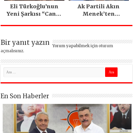
Eli Türkoğlu’nun
Ak Partili Akın
Yeni Şarkısı “Canın
Menek’ten
Sağ Olsun” Büyük
Mimarsinan’daki
İlgi Gördü!..
heyelan sonrası
kritik uyarı
Bir yanıt yazın
Yorum yapabilmek için
oturum
açmalısınız
.
En Son Haberler