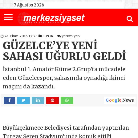
7 Ağustos 2026
24 Ekim 2016 12:26
SPOR
yorum yap
GÜZELCE’YE YENİ
SAHASI UĞURLU GELDİ
İstanbul 1. Amatör Küme 2.Grup'ta mücadele
eden Güzelcespor, sahasında oynadığı ikinci
maçını da kazandı.
G
o
o
g
l
e
News
Büyükçekmece Belediyesi tarafından yaptırılan
Turgay Şeren Stadyum’unda konuk ettiği