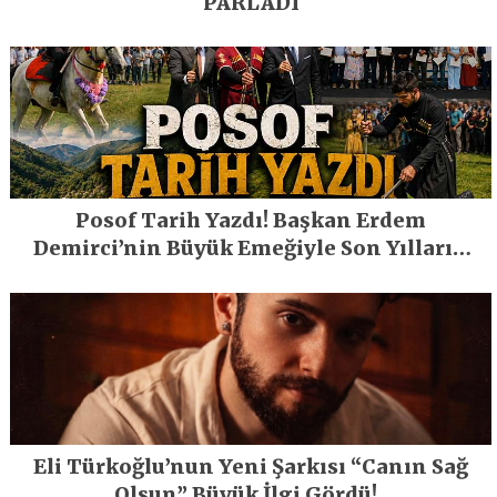
PARLADI
Posof Tarih Yazdı! Başkan Erdem
Demirci’nin Büyük Emeğiyle Son Yılların
En Büyük Festivali Gerçekleşti
Eli Türkoğlu’nun Yeni Şarkısı “Canın Sağ
Olsun” Büyük İlgi Gördü!..