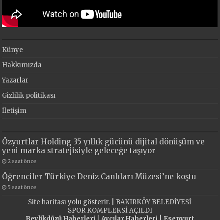
Künye
Hakkımızda
Yazarlar
Gizlilik politikası
İletişim
Özyurtlar Holding 35 yıllık gücünü dijital dönüşüm ve
yeni marka stratejisiyle geleceğe taşıyor
2 saat önce
Öğrenciler Türkiye Deniz Canlıları Müzesi’ne koştu
5 saat önce
Site haritası
yolu gösterir. |
BAKIRKÖY BELEDİYESİ
SPOR KOMPLEKSİ AÇILDI
Beylikdüzü Haberleri
|
Avcılar Haberleri
|
Esenyurt