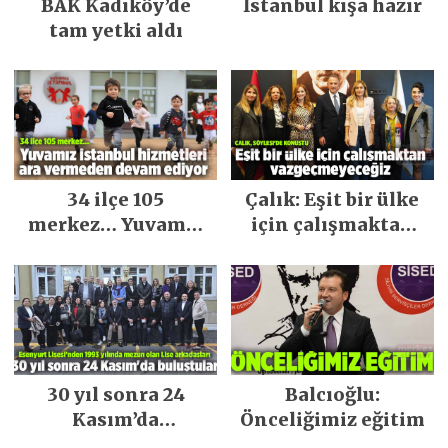
BAK Kadıköy’de
İstanbul kışa hazır
tam yetki aldı
34 ilçe 105
Çalık: Eşit bir ülke
merkez… Yuvamız
için çalışmaktan
İstanbul hizmetleri
vazgeçmeyeceğiz
ara vermeden
devam ediyor
30 yıl sonra 24
Balcıoğlu:
Kasım’da
Önceliğimiz eğitim
buluştular