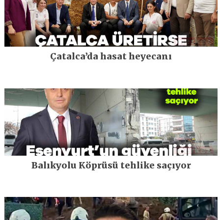
Çatalca’da hasat heyecanı
Balıkyolu Köprüsü tehlike saçıyor