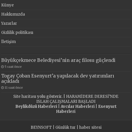
Künye
Hakkımızda
Yazarlar
Gizlilik politikası
İletişim
Büyükçekmece Belediyesi’nin araç filosu güçlendi
5 saat önce
Togay Çoban Esenyurt’a yapılacak dev yatırımları
açıkladı
11 saat önce
Site haritası
yolu gösterir. |
HARAMİDERE DERESİ’NDE
ISLAH ÇALIŞMALARI BAŞLADI
Beylikdüzü Haberleri
|
Avcılar Haberleri
|
Esenyurt
Haberleri
BEYNSOFT
|
Günlük tur
|
haber sitesi