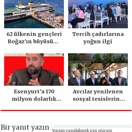
kritik uyarı
62 ülkenin gençleri
Tercih çadırlarına
Boğaz’ın büyüsüne
yoğun ilgi
kapıldı
Esenyurt’a 170
Avcılar yenilenen
milyon dolarlık
sosyal tesislerine
yatırım:
kavuştu
İstanbul’un tek
termal oteli olacak
Bir yanıt yazın
Yorum yapabilmek için
oturum