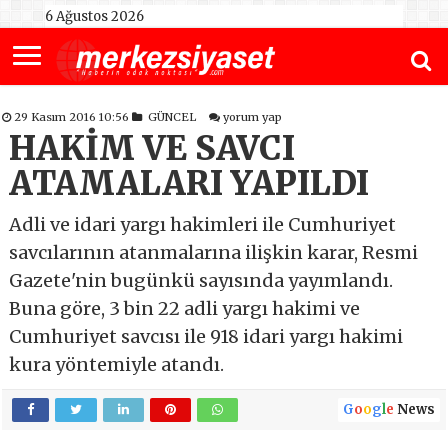
6 Ağustos 2026
29 Kasım 2016 10:56
GÜNCEL
yorum yap
HAKİM VE SAVCI
ATAMALARI YAPILDI
Adli ve idari yargı hakimleri ile Cumhuriyet
savcılarının atanmalarına ilişkin karar, Resmi
Gazete'nin bugünkü sayısında yayımlandı.
Buna göre, 3 bin 22 adli yargı hakimi ve
Cumhuriyet savcısı ile 918 idari yargı hakimi
kura yöntemiyle atandı.
G
o
o
g
l
e
News