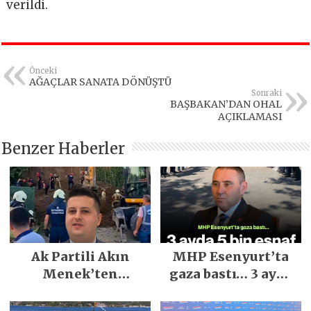
verildi.
Önceki
AĞAÇLAR SANATA DÖNÜŞTÜ
Sonraki
BAŞBAKAN’DAN OHAL
AÇIKLAMASI
Benzer Haberler
Ak Partili Akın
MHP Esenyurt’ta
Menek’ten
gaza bastı… 3 ayda
Mimarsinan’daki
5 bin esnaf ziyaret
heyelan sonrası
edildi