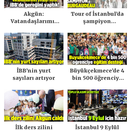
Akgün:
Tour of İstanbul’da
Vatandaşlarımız
şampiyon
yetkiyi verdi İBB’de
Burgaudeau
gereğini yaptık!
İBB’nin yurt
Büyükçekmece’de 4
sayıları artıyor
bin 500 öğrenciye
eğitim desteği
veriliyor
İlk ders zilini
İstanbul 9 Eylül