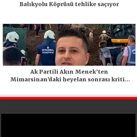
Balıkyolu Köprüsü tehlike saçıyor
Ak Partili Akın Menek’ten
Mimarsinan’daki heyelan sonrası kritik
uyarı