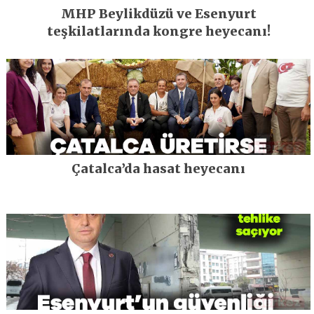
MHP Beylikdüzü ve Esenyurt
teşkilatlarında kongre heyecanı!
Çatalca’da hasat heyecanı