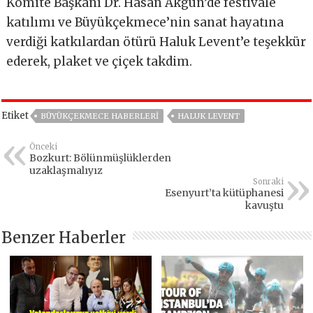
Komite Başkanı Dr. Hasan Akgün’de festivale
katılımı ve Büyükçekmece’nin sanat hayatına
verdiği katkılardan ötürü Haluk Levent’e teşekkür
ederek, plaket ve çiçek takdim.
Etiket
BÜYÜKÇEKMECE HABERLERI
HALUK LEVENT
Önceki
Bozkurt: Bölünmüşlüklerden
uzaklaşmalıyız
Sonraki
Esenyurt’ta kütüphanesi
kavuştu
Benzer Haberler