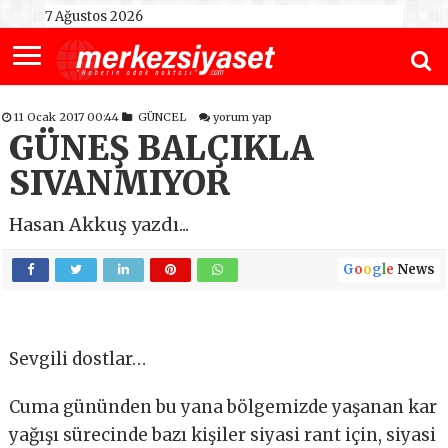
7 Ağustos 2026
11 Ocak 2017 00:44
GÜNCEL
yorum yap
GÜNEŞ BALÇIKLA
SIVANMIYOR
Hasan Akkuş yazdı...
G
o
o
g
l
e
News
Sevgili dostlar…
Cuma gününden bu yana bölgemizde yaşanan kar
yağışı sürecinde bazı kişiler siyasi rant için, siyasi