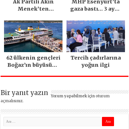
Ak Partili Akın
MHP Esenyurt’ta
Menek’ten
gaza bastı… 3 ayda
Mimarsinan’daki
5 bin esnaf ziyaret
heyelan sonrası
edildi
kritik uyarı
62 ülkenin gençleri
Tercih çadırlarına
Boğaz’ın büyüsüne
yoğun ilgi
kapıldı
Bir yanıt yazın
Yorum yapabilmek için
oturum
açmalısınız
.