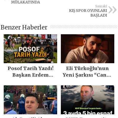
MÜLAKATINDA
Sonraki
KIŞ SPOR OYUNLARI
BAŞLADI
Benzer Haberler
Posof Tarih Yazdı!
Eli Türkoğlu’nun
Başkan Erdem
Yeni Şarkısı “Canın
Demirci’nin Büyük
Sağ Olsun” Büyük
Emeğiyle Son
İlgi Gördü!..
Yılların En Büyük
Festivali
Gerçekleşti