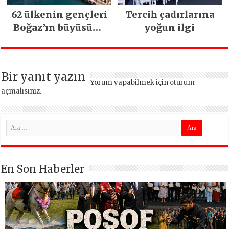
62 ülkenin gençleri
Tercih çadırlarına
Boğaz’ın büyüsüne
yoğun ilgi
kapıldı
Bir yanıt yazın
Yorum yapabilmek için
oturum
açmalısınız
.
En Son Haberler