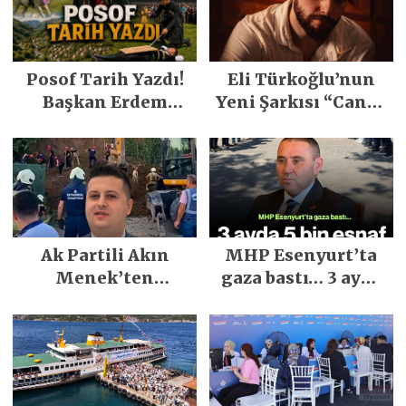
Posof Tarih Yazdı!
Eli Türkoğlu’nun
Başkan Erdem
Yeni Şarkısı “Canın
Demirci’nin Büyük
Sağ Olsun” Büyük
Emeğiyle Son
İlgi Gördü!..
Yılların En Büyük
Festivali
Gerçekleşti
Ak Partili Akın
MHP Esenyurt’ta
Menek’ten
gaza bastı… 3 ayda
Mimarsinan’daki
5 bin esnaf ziyaret
heyelan sonrası
edildi
kritik uyarı