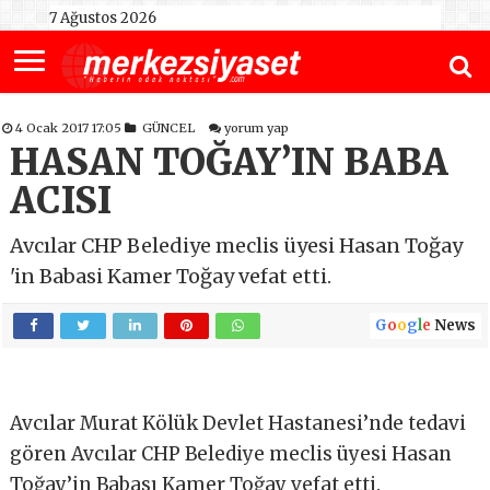
7 Ağustos 2026
4 Ocak 2017 17:05
GÜNCEL
yorum yap
HASAN TOĞAY’IN BABA
ACISI
Avcılar CHP Belediye meclis üyesi Hasan Toğay
'in Babasi Kamer Toğay vefat etti.
G
o
o
g
l
e
News
Avcılar Murat Kölük Devlet Hastanesi’nde tedavi
gören Avcılar CHP Belediye meclis üyesi Hasan
Toğay’in Babası Kamer Toğay vefat etti.