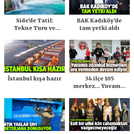
Side’de Tatil:
BAK Kadıköy’de
Tekne Turu ve
tam yetki aldı
Keşfedilecek Yerler
İstanbul kışa hazır
34 ilçe 105
merkez… Yuvamız
İstanbul hizmetleri
ara vermeden
devam ediyor