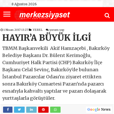
8 Ağustos 2026
1 Nisan 2017 13:27
YEREL
yorum yap
HAYIR’A BÜYÜK İLGİ
TBMM Başkanvekili Akif Hamzaçebi , Bakırköy
Belediye Başkanı Dr. Bülent Kerimoğlu,
Cumhuriyet Halk Partisi (CHP) Bakırköy İlçe
Başkanı Celal Sevinç, Bakırköy'de bulunan
İstanbul Pazarcılar Odası'nı ziyaret ettikten
sonra Bakırköy Cumartesi Pazarı'nda pazarcı
esnafıyla kahvaltı yaptılar ve pazarı dolaşarak
yurttaşlarla görüştüler.
G
o
o
g
l
e
News