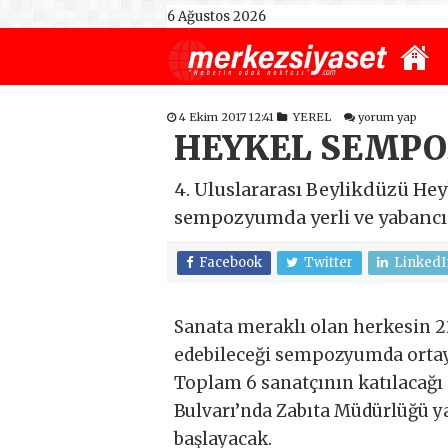
6 Ağustos 2026
4 Ekim 2017 12:41
YEREL
yorum yap
HEYKEL SEMPO
4. Uluslararası Beylikdüzü He
sempozyumda yerli ve yabancı s
Facebook
Twitter
LinkedI
Sanata meraklı olan herkesin 22
edebileceği sempozyumda ortaya
Toplam 6 sanatçının katılacağı 
Bulvarı’nda Zabıta Müdürlüğü y
başlayacak.