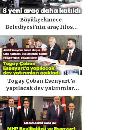
Büyükçekmece
Belediyesi’nin araç filosu
güçlendi
Togay Çoban Esenyurt’a
yapılacak dev yatırımları
açıkladı