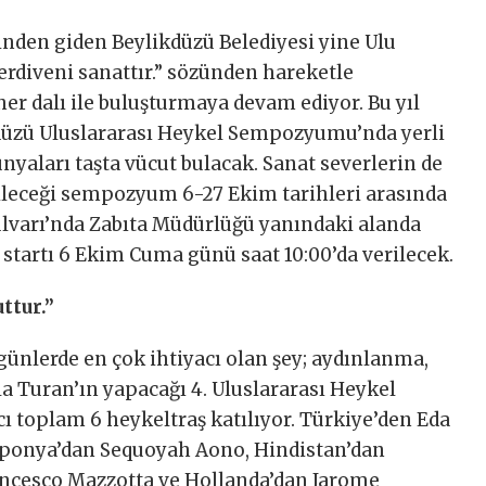
inden giden Beylikdüzü Belediyesi yine Ulu
rdiveni sanattır.” sözünden hareketle
her dalı ile buluşturmaya devam ediyor. Bu yıl
kdüzü Uluslararası Heykel Sempozyumu’nda yerli
nyaları taşta vücut bulacak. Sanat severlerin de
bileceği sempozyum 6-27 Ekim tarihleri arasında
ulvarı’nda Zabıta Müdürlüğü yanındaki alanda
artı 6 Ekim Cuma günü saat 10:00’da verilecek.
ttur.”
ünlerde en çok ihtiyacı olan şey; aydınlanma,
yla Turan’ın yapacağı 4. Uluslararası Heykel
 toplam 6 heykeltraş katılıyor. Türkiye’den Eda
aponya’dan Sequoyah Aono, Hindistan’dan
ancesco Mazzotta ve Hollanda’dan Jarome