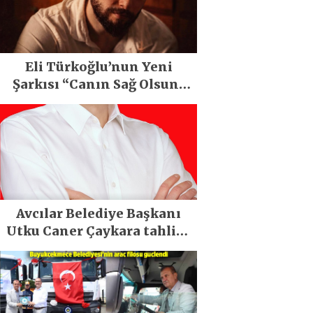
Eli Türkoğlu’nun Yeni
Şarkısı “Canın Sağ Olsun”
Büyük İlgi Gördü!..
Avcılar Belediye Başkanı
Utku Caner Çaykara tahliye
edildi