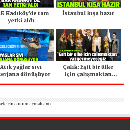
K Kadıköy’de tam
İstanbul kışa hazır
yetki aldı
Atık yağlar sıvı
Çalık: Eşit bir ülke
terjana dönüşüyor
için çalışmaktan
vazgeçmeyeceğiz
ek için
oturum açmalısınız
.