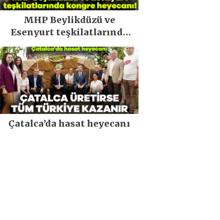
MHP Beylikdüzü ve
Esenyurt teşkilatlarında
kongre heyecanı!
Çatalca’da hasat heyecanı