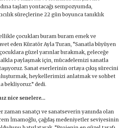
dına taşları yontacağı sempozyumda,
tıcılık süreçlerine 22 gün boyunca tanıklık
zellikle çocukları buram buram emek ve
davet eden Küratör Ayla Turan, “Sanatla büyüyen
çocuklara güzel yarınlar bırakmak, geleceğe
alkla paylaşmak için, mücadelemizi sanatla
ıyoruz. Sanat eserlerinin ortaya çıkış sürecini
uluşturmak, heykellerimizi anlatmak ve sohbet
bekliyoruz.” dedi.
ız nice senelere…
 her zaman sanatçı ve sanatseverin yanında olan
krem İmamoğlu, çağdaş medeniyetler seviyesinin
lduğunu hatırlatarak, “Projenin en güzel tarafı