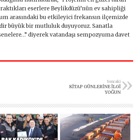
bıraktıkları eserlere Beylikdüzü’nün ev sahipliği
um arasındaki bu etkileyici frekansın ilçemizde
ir büyük bir mutluluk duyuyoruz. Sanatla
enelere…” diyerek vatandaşı sempozyuma davet
Sonraki
KİTAP GÜNLERİNE İLGİ
YOĞUN