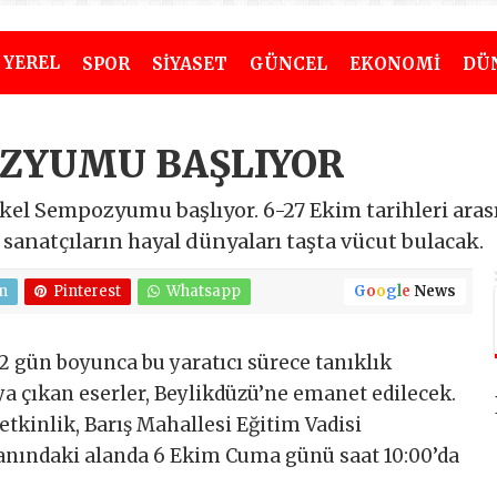
YEREL
SPOR
SİYASET
GÜNCEL
EKONOMİ
DÜ
ZYUMU BAŞLIYOR
ykel Sempozyumu başlıyor. 6-27 Ekim tarihleri ara
anatçıların hayal dünyaları taşta vücut bulacak.
n
Pinterest
Whatsapp
G
o
o
g
l
e
News
 gün boyunca bu yaratıcı sürece tanıklık
 çıkan eserler, Beylikdüzü’ne emanet edilecek.
etkinlik, Barış Mahallesi Eğitim Vadisi
anındaki alanda 6 Ekim Cuma günü saat 10:00’da