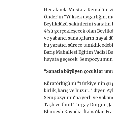
Her alanda Mustafa Kemal’in iz
Önder’in “Yüksek uygarlığın, me
Beylikdüzü sakinlerini sanatın 
4.’sü gerçekleşecek olan Beyli
ve yabancı sanatçıların hayal dü
bu yaratıcı sürece tanıklık ede
Barış Mahallesi Eğitim Vadisi B
hayata geçecek. Sempozyumun st
“Sanatla büyüyen çocuklar umu
Küratörlüğünü “Türkiye’nin şu g
birlik, barış ve huzur…” diyen A
Sempozyumu’na yerli ve yabancı
Taşlı ve Ümit Turgay Durgun, J
Bhupesh Kavadia, İtalya’dan Fr