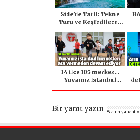
Side’de Tatil: Tekne
BA
Turu ve Keşfedilecek
Yerler
34 ilçe 105 merkez…
Yuvamız İstanbul
de
hizmetleri ara
vermeden devam
ediyor
Bir yanıt yazın
Yorum yapabilm