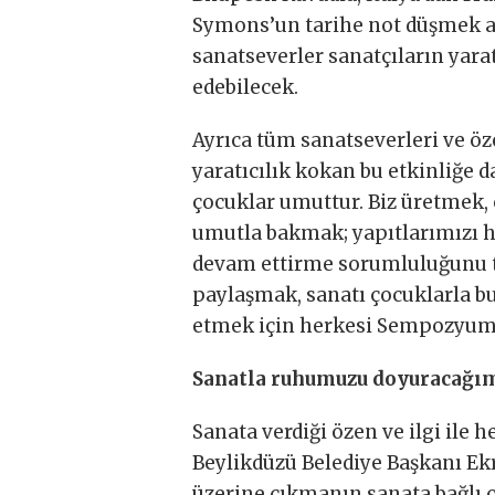
Symons’un tarihe not düşmek a
sanatseverler sanatçıların yara
edebilecek.
Ayrıca tüm sanatseverleri ve ö
yaratıcılık kokan bu etkinliğe 
çocuklar umuttur. Biz üretmek, 
umutla bakmak; yapıtlarımızı h
devam ettirme sorumluluğunu taş
paylaşmak, sanatı çocuklarla b
etmek için herkesi Sempozyuma 
Sanatla ruhumuzu doyuracağım
Sanata verdiği özen ve ilgi ile
Beylikdüzü Belediye Başkanı E
üzerine çıkmanın sanata bağlı o