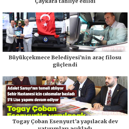
Çaykara tahliye edildi
Büyükçekmece Belediyesi’nin araç filosu
güçlendi
Togay Çoban Esenyurt’a yapılacak dev
yatırımları açıkladı