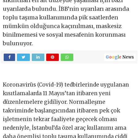
sıkıntıları en alt düzeyde yaşaması için bazı
uyarılarda bulundu. İBB’nin uyarıları arasında
toplu taşıma kullanımında pik saatlerden
mümkün olduğunca kaçınılması, maskesiz
binilmemesi ve sosyal mesafenin korunması
bulunuyor.
G
o
o
g
l
e
News
Koronavirüs (Covid-19) tedbirlerinde uygulanan
kısıtlamalarda 11 Mayıs’tan itibaren yeni
düzenlemelere gidiliyor. Normalleşme
takviminde başlangıcından itibaren pek çok
işletmenin tekrar faaliyete geçecek olması
nedeniyle, İstanbul’da özel araç kullanımı ama
daha önemlisi toplu taşıma kullanımında ciddi