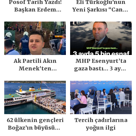
Posof Tarih Yazdı!
Eli Türkoğlu’nun
Başkan Erdem
Yeni Şarkısı “Canın
Demirci’nin Büyük
Sağ Olsun” Büyük
Emeğiyle Son
İlgi Gördü!..
Yılların En Büyük
Festivali
Gerçekleşti
Ak Partili Akın
MHP Esenyurt’ta
Menek’ten
gaza bastı… 3 ayda
Mimarsinan’daki
5 bin esnaf ziyaret
heyelan sonrası
edildi
kritik uyarı
62 ülkenin gençleri
Tercih çadırlarına
Boğaz’ın büyüsüne
yoğun ilgi
kapıldı