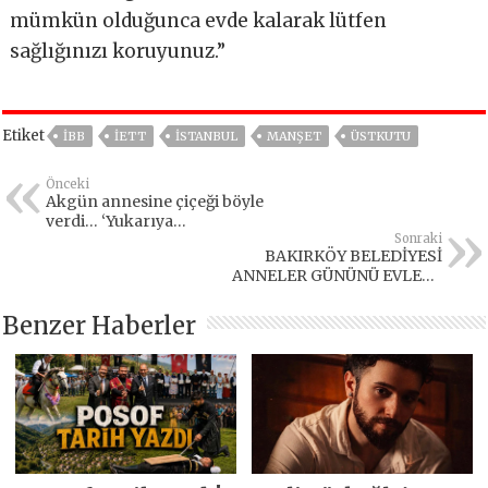
mümkün olduğunca evde kalarak lütfen
sağlığınızı koruyunuz.”
Etiket
IBB
IETT
İSTANBUL
MANŞET
ÜSTKUTU
Önceki
Akgün annesine çiçeği böyle
verdi… ‘Yukarıya
çıkamıyorum anne, seni
Sonraki
BAKIRKÖY BELEDİYESİ
korumamız lazım’
ANNELER GÜNÜNÜ EVLERE
GİDEREK KUTLADI
Benzer Haberler