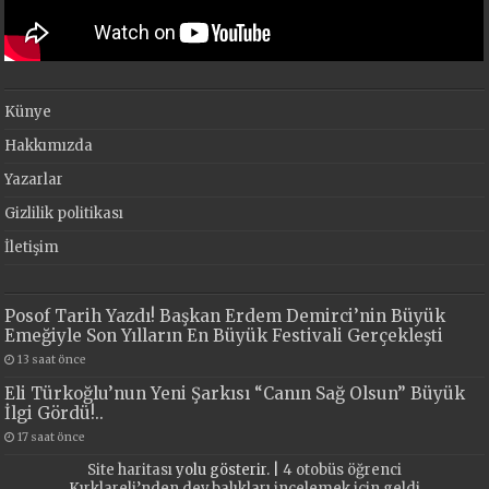
Künye
Hakkımızda
Yazarlar
Gizlilik politikası
İletişim
Posof Tarih Yazdı! Başkan Erdem Demirci’nin Büyük
Emeğiyle Son Yılların En Büyük Festivali Gerçekleşti
13 saat önce
Eli Türkoğlu’nun Yeni Şarkısı “Canın Sağ Olsun” Büyük
İlgi Gördü!..
17 saat önce
Site haritası
yolu gösterir. |
4 otobüs öğrenci
Kırklareli’nden dev balıkları incelemek için geldi