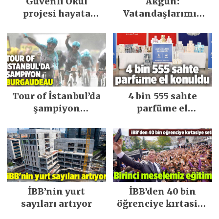
Güvenli Okul
Akgün:
projesi hayata
Vatandaşlarımız
geçirildi
yetkiyi verdi İBB’de
gereğini yaptık!
Tour of İstanbul’da
4 bin 555 sahte
şampiyon
parfüme el
Burgaudeau
konuldu
İBB’nin yurt
İBB’den 40 bin
sayıları artıyor
öğrenciye kırtasiye
seti