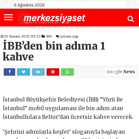
6 Ağustos 2026
10 Kasım 2021 00:22
ibb
yorum yap
İBB’den bin adıma 1
kahve
G
o
o
g
l
e
News
İstanbul Büyükşehir Belediyesi (İBB) “Yürü Be
İstanbul” mobil uygulaması ile bin adım atan
İstanbullulara Beltur’dan ücretsiz kahve verecek.
‘Şehrini adımlarla keşfet’ sloganıyla başlayan