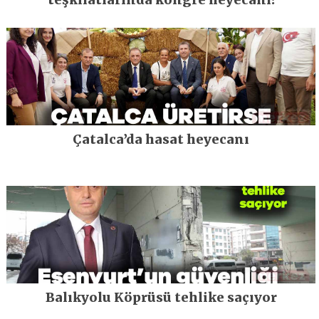
Çatalca’da hasat heyecanı
Balıkyolu Köprüsü tehlike saçıyor