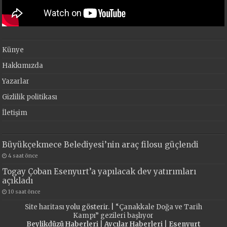
Künye
Hakkımızda
Yazarlar
Gizlilik politikası
İletişim
Büyükçekmece Belediyesi’nin araç filosu güçlendi
4 saat önce
Togay Çoban Esenyurt’a yapılacak dev yatırımları
açıkladı
10 saat önce
Site haritası
yolu gösterir. |
“Çanakkale Doğa ve Tarih
Kampı” gezileri başlıyor
Beylikdüzü Haberleri
|
Avcılar Haberleri
|
Esenyurt