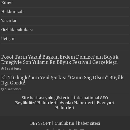
Künye
Hakkımızda
Yazarlar
Gizlilik politikası
İletişim
Posof Tarih Yazdı! Başkan Erdem Demirci’nin Büyük
Emeğiyle Son Yılların En Büyük Festivali Gerçekleşti
3 saat önce
Eli Türkoğlu’nun Yeni Şarkısı “Canın Sağ Olsun” Büyük
İlgi Gördü!..
6 saat önce
Site haritası
yolu gösterir. |
İnternational SEO
Beylikdüzü Haberleri
|
Avcılar Haberleri
|
Esenyurt
Haberleri
BEYNSOFT
|
Günlük tur
|
haber sitesi