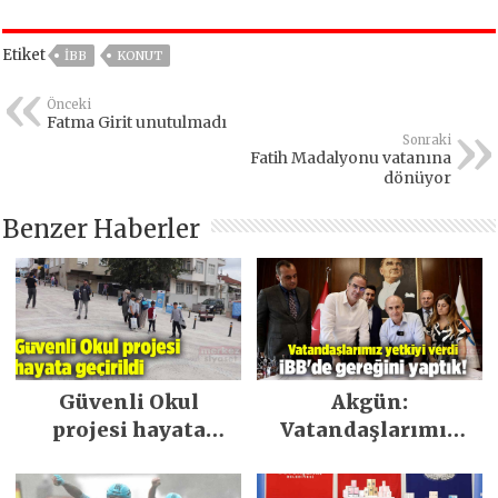
Etiket
IBB
KONUT
Önceki
Fatma Girit unutulmadı
Sonraki
Fatih Madalyonu vatanına
dönüyor
Benzer Haberler
Güvenli Okul
Akgün:
projesi hayata
Vatandaşlarımız
geçirildi
yetkiyi verdi İBB’de
gereğini yaptık!