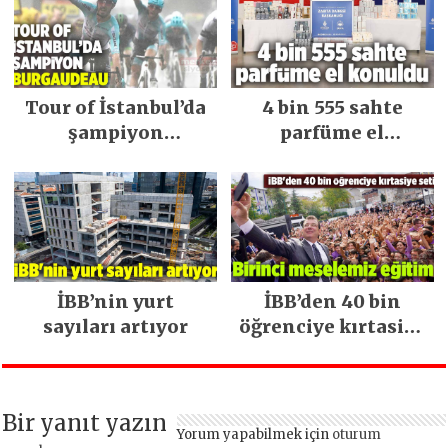
Tour of İstanbul’da
4 bin 555 sahte
şampiyon
parfüme el
Burgaudeau
konuldu
İBB’nin yurt
İBB’den 40 bin
sayıları artıyor
öğrenciye kırtasiye
seti
Bir yanıt yazın
Yorum yapabilmek için
oturum