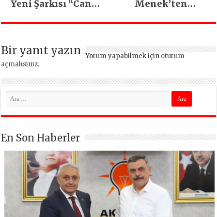
Yeni Şarkısı “Canın
Menek’ten
Sağ Olsun” Büyük
Mimarsinan’daki
İlgi Gördü!..
heyelan sonrası
kritik uyarı
Bir yanıt yazın
Yorum yapabilmek için
oturum
açmalısınız
.
En Son Haberler