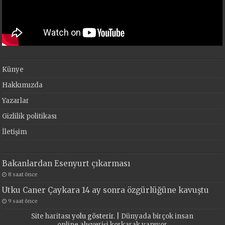
Künye
Hakkımızda
Yazarlar
Gizlilik politikası
İletişim
Bakanlardan Esenyurt çıkarması
8 saat önce
Utku Caner Çaykara 14 ay sonra özgürlüğüne kavuştu
9 saat önce
Site haritası
yolu gösterir. |
Dünyada birçok insan
online alışverişi korkarak yapıyor