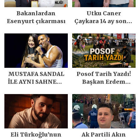
Bakanlardan
Utku Caner
Esenyurt çıkarması
Çaykara 14 ay sonra
özgürlüğüne
kavuştu
MUSTAFA SANDAL
Posof Tarih Yazdı!
İLE AYNI SAHNEDE
Başkan Erdem
PARLADI
Demirci’nin Büyük
Emeğiyle Son
Yılların En Büyük
Festivali
Gerçekleşti
Eli Türkoğlu’nun
Ak Partili Akın