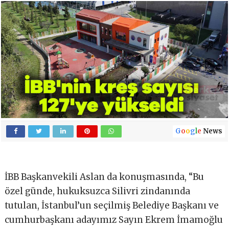
G
o
o
g
l
e
News
İBB Başkanvekili Aslan da konuşmasında, “Bu
özel günde, hukuksuzca Silivri zindanında
tutulan, İstanbul’un seçilmiş Belediye Başkanı ve
cumhurbaşkanı adayımız Sayın Ekrem İmamoğlu