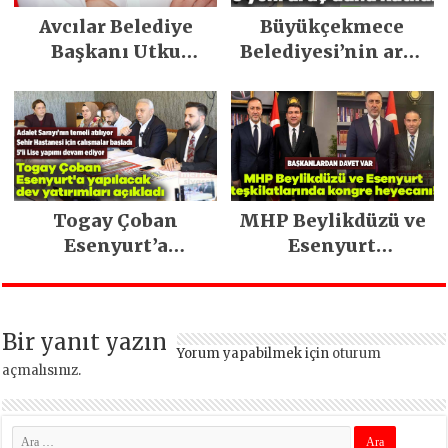
Avcılar Belediye
Büyükçekmece
Başkanı Utku
Belediyesi’nin araç
Caner Çaykara
filosu güçlendi
tahliye edildi
Togay Çoban
MHP Beylikdüzü ve
Esenyurt’a
Esenyurt
yapılacak dev
teşkilatlarında
yatırımları açıkladı
kongre heyecanı!
Bir yanıt yazın
Yorum yapabilmek için
oturum
açmalısınız
.