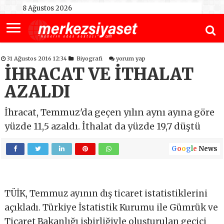
8 Ağustos 2026
31 Ağustos 2016 12:34
Biyografi
yorum yap
İHRACAT VE İTHALAT
AZALDI
İhracat, Temmuz'da geçen yılın aynı ayına göre
yüzde 11,5 azaldı. İthalat da yüzde 19,7 düştü
G
o
o
g
l
e
News
TÜİK, Temmuz ayının dış ticaret istatistiklerini
açıkladı. Türkiye İstatistik Kurumu ile Gümrük ve
Ticaret Bakanlığı işbirliğiyle oluşturulan geçici