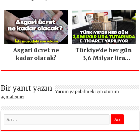
milyona ulaştı
Asgari ücret ne
Türkiye’de her gün
kadar olacak?
3,6 Milyar lira
tutarında e-ticaret
yapılıyor
Bir yanıt yazın
Yorum yapabilmek için
oturum
açmalısınız
.