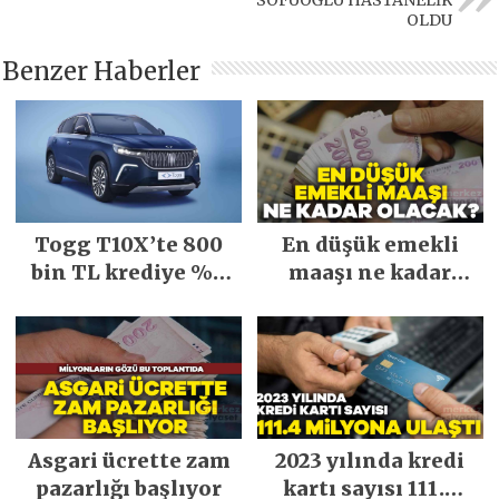
SOFUOĞLU HASTANELİK
OLDU
Benzer Haberler
Togg T10X’te 800
En düşük emekli
bin TL krediye %0
maaşı ne kadar
faiz fırsatı
olacak?
Asgari ücrette zam
2023 yılında kredi
pazarlığı başlıyor
kartı sayısı 111.4