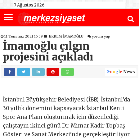
7 Ağustos 2026
11 Temmuz 2021 15:59
EKREM İMAMOĞLU
yorum yap
İmamoğlu çılgın
projesini açıkladı
G
o
o
g
l
e
News
İstanbul Büyükşehir Belediyesi (İBB), İstanbul’da
30 yıllık dönemini kapsayacak İstanbul Kenti
Spor Ana Planı oluşturmak için düzenlediği
çalıştayın ikinci günü Dr. Mimar Kadir Topbaş
Gösteri ve Sanat Merkezi’nde gerçekleştiriliyor.