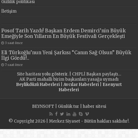
Gizlilik politikası
İletişim
Posof Tarih Yazdı! Başkan Erdem Demirci’nin Büyük
Emeğiyle Son Yılların En Büyük Festivali Gerçekleşti
3 saat önce
Eli Türkoğlu’nun Yeni Şarkısı “Canın Sağ Olsun” Büyük
İlgi Gördü!..
7 saat önce
Site haritası
yolu gösterir. |
CHPLİ Başkan paylaştı…
AK Parti mahalli birim başkanları yasağa uymadı
Beylikdüzü Haberleri
|
Avcılar Haberleri
|
Esenyurt
Haberleri
BEYNSOFT
|
Günlük tur
|
haber sitesi
© Copyright 2026 | Merkez Siyaset - Bütün hakları saklıdır!.