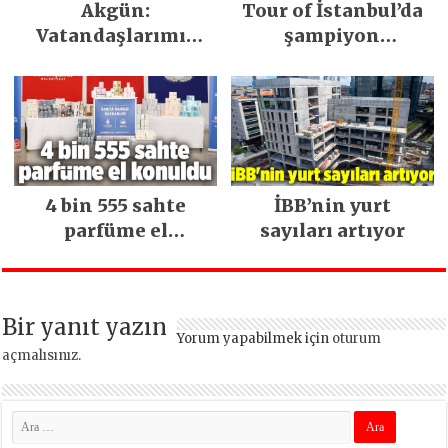
Akgün:
Tour of İstanbul’da
Vatandaşlarımız
şampiyon
yetkiyi verdi İBB’de
Burgaudeau
gereğini yaptık!
4 bin 555 sahte
İBB’nin yurt
parfüme el
sayıları artıyor
konuldu
Bir yanıt yazın
Yorum yapabilmek için
oturum
açmalısınız
.