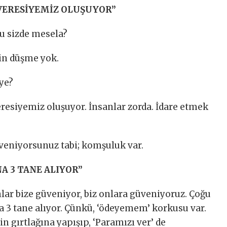
 VERESİYEMİZ OLUŞUYOR”
du sizde mesela?
çin düşme yok.
ye?
veresiyemiz oluşuyor. İnsanlar zorda. İdare etmek
üveniyorsunuz tabi; komşuluk var.
NA 3 TANE ALIYOR”
ar bize güveniyor, biz onlara güveniyoruz. Çoğu
sa 3 tane alıyor. Çünkü, ‘ödeyemem’ korkusu var.
n gırtlağına yapışıp, ‘Paramızı ver’ de