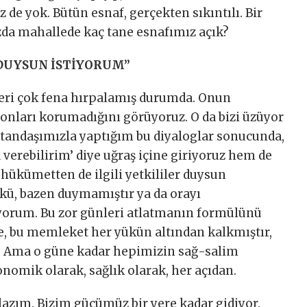
de yok. Bütün esnaf, gerçekten sıkıntılı. Bir
ızda mahallede kaç tane esnafımız açık?
DUYSUN İSTİYORUM”
leri çok fena hırpalamış durumda. Onun
e onları korumadığını görüyoruz. O da bizi üzüyor
vatandaşımızla yaptığım bu diyaloglar sonucunda,
erebilirim’ diye uğraş içine giriyoruz hem de
hükümetten de ilgili yetkililer duysun
kü, bazen duymamıştır ya da orayı
iyorum. Bu zor günleri atlatmanın formülünü
e, bu memleket her yükün altından kalkmıştır,
r. Ama o güne kadar hepimizin sağ-salim
omik olarak, sağlık olarak, her açıdan.
lazım. Bizim gücümüz bir yere kadar gidiyor.