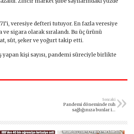
r azaldı. Zincir market şube sayılarındaki yüzde
1’i, veresiye defteri tutuyor. En fazla veresiye
 ve sigara olarak sıralandı. Bu üç ürünü
at, süt, şeker ve yoğurt takip etti.
 yapan kişi sayısı, pandemi süreciyle birlikte
Sonraki
Pandemi döneminde ruh
sağlığınıza bunlar iyi
gelebilir