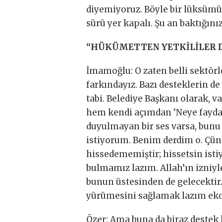
diyemiyoruz. Böyle bir lüksümüz 
sürü yer kapalı. Şu an baktığın
“HÜKÜMETTEN YETKİLİLER 
İmamoğlu: O zaten belli sektör
farkındayız. Bazı desteklerin d
tabi. Belediye Başkanı olarak, 
hem kendi açımdan ‘Neye fayda v
duyulmayan bir ses varsa, bunu 
istiyorum. Benim derdim o. Çün
hissedememiştir; hissetsin ist
bulmamız lazım. Allah’ın izniyl
bunun üstesinden de gelecekti
yürümesini sağlamak lazım ekon
Özer: Ama buna da biraz destek 