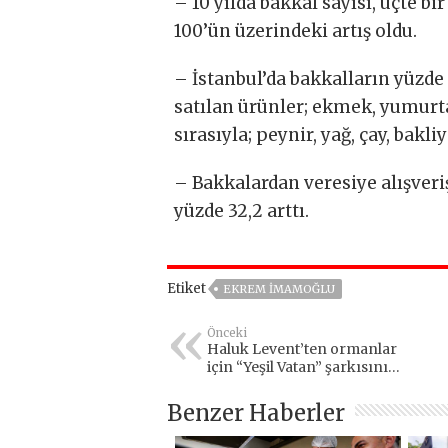
– 10 yılda bakkal sayısı, üçte bi
100’ün üzerindeki artış oldu.
– İstanbul’da bakkalların yüzde 7
satılan ürünler; ekmek, yumurta
sırasıyla; peynir, yağ, çay, bakliy
– Bakkalardan veresiye alışveriş
yüzde 32,2 arttı.
Etiket
EKREM İMAMOĞLU
Önceki
Haluk Levent’ten ormanlar
için “Yeşil Vatan” şarkısını
seslendirdi
Benzer Haberler