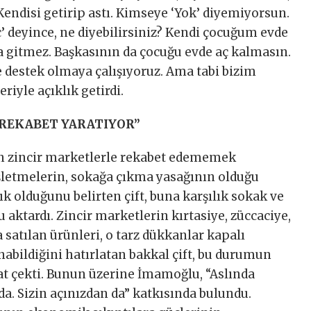
Kendisi getirip astı. Kimseye ‘Yok’ diyemiyorsun.
 deyince, ne diyebilirsiniz? Kendi çocuğum evde
gitmez. Başkasının da çocuğu evde aç kalmasın.
 destek olmaya çalışıyoruz. Ama tabi bizim
riyle açıklık getirdi.
 REKABET YARATIYOR”
nın zincir marketlerle rekabet edememek
 işletmelerin, sokağa çıkma yasağının olduğu
çık olduğunu belirten çift, buna karşılık sokak ve
aktardı. Zincir marketlerin kırtasiye, züccaciye,
 satılan ürünleri, o tarz dükkanlar kapalı
bildiğini hatırlatan bakkal çift, bu durumun
at çekti. Bunun üzerine İmamoğlu, “Aslında
da. Sizin açınızdan da” katkısında bulundu.