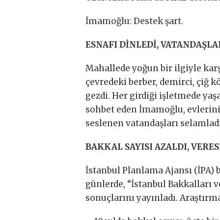
İmamoğlu: Destek şart.
ESNAFI DİNLEDİ, VATANDAŞL
Mahallede yoğun bir ilgiyle ka
çevredeki berber, demirci, çiğ k
gezdi. Her girdiği işletmede ya
sohbet eden İmamoğlu, evlerinin
seslenen vatandaşları selamladı
BAKKAL SAYISI AZALDI, VERES
İstanbul Planlama Ajansı (İPA) b
günlerde, “İstanbul Bakkalları v
sonuçlarını yayınladı. Araştırma