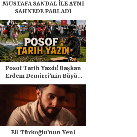
MUSTAFA SANDAL İLE AYNI
SAHNEDE PARLADI
Posof Tarih Yazdı! Başkan
Erdem Demirci’nin Büyük
Emeğiyle Son Yılların En
Büyük Festivali Gerçekleşti
Eli Türkoğlu’nun Yeni