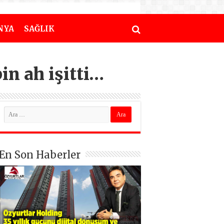
NYA
SAĞLIK
in ah işitti…
En Son Haberler