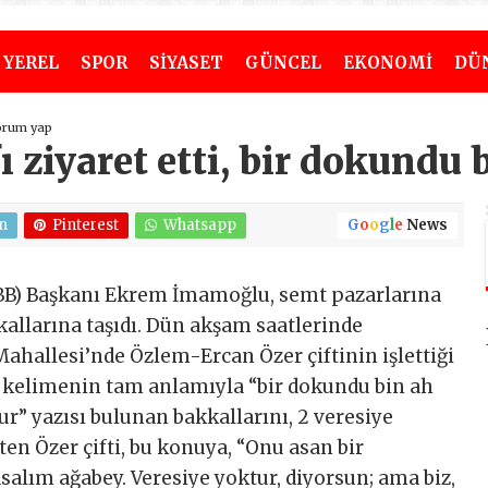
YEREL
SPOR
SİYASET
GÜNCEL
EKONOMİ
DÜ
orum yap
ziyaret etti, bir dokundu b
n
Pinterest
Whatsapp
G
o
o
g
l
e
News
İBB) Başkanı Ekrem İmamoğlu, semt pazarlarına
kallarına taşıdı. Dün akşam saatlerinde
allesi’nde Özlem-Ercan Özer çiftinin işlettiği
 kelimenin tam anlamıyla “bir dokundu bin ah
tur” yazısı bulunan bakkallarını, 2 veresiye
ten Özer çifti, bu konuya, “Onu asan bir
salım ağabey. Veresiye yoktur, diyorsun; ama biz,