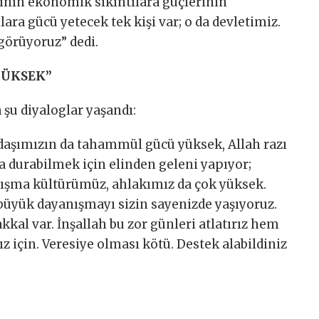
ının ekonomik sıkıntılara güçlerinin
ara gücü yetecek tek kişi var; o da devletimiz.
görüyoruz” dedi.
YÜKSEK”
 şu diyaloglar yaşandı:
daşımızın da tahammül gücü yüksek, Allah razı
ta durabilmek için elinden geleni yapıyor;
nışma kültürümüz, ahlakımız da çok yüksek.
üyük dayanışmayı sizin sayenizde yaşıyoruz.
akkal var. İnşallah bu zor günleri atlatırız hem
 için. Veresiye olması kötü. Destek alabildiniz