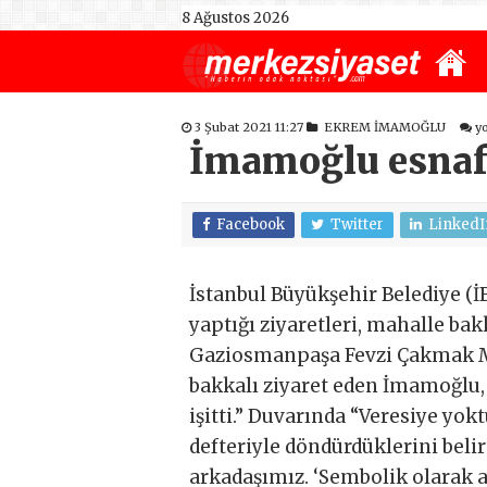
8 Ağustos 2026
3 Şubat 2021 11:27
EKREM İMAMOĞLU
y
İmamoğlu esnafı 
Facebook
Twitter
LinkedI
İstanbul Büyükşehir Belediye (
yaptığı ziyaretleri, mahalle bak
Gaziosmanpaşa Fevzi Çakmak Mah
bakkalı ziyaret eden İmamoğlu,
işitti.” Duvarında “Veresiye yok
defteriyle döndürdüklerini belir
arkadaşımız. ‘Sembolik olarak a