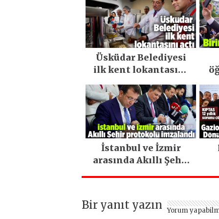
Üsküdar Belediyesi
ilk kent lokantasını
öğ
açtı
İstanbul ve İzmir
arasında Akıllı Şehir
protokolü imzalandı
Bir yanıt yazın
Yorum yapabilm