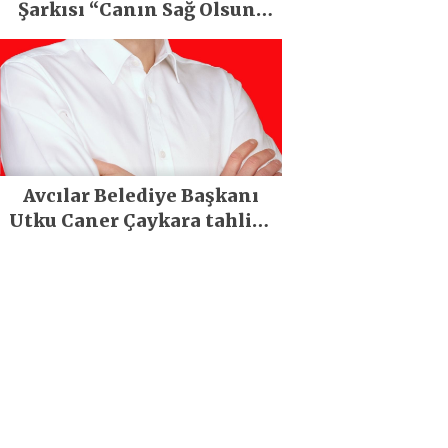
Şarkısı “Canın Sağ Olsun”
Büyük İlgi Gördü!..
Avcılar Belediye Başkanı
Utku Caner Çaykara tahliye
edildi