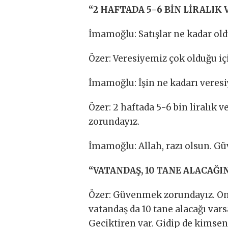
“2 HAFTADA 5-6 BİN LİRALIK
İmamoğlu: Satışlar ne kadar ol
Özer: Veresiyemiz çok olduğu i
İmamoğlu: İşin ne kadarı veresi
Özer: 2 haftada 5-6 bin liralık 
zorundayız.
İmamoğlu: Allah, razı olsun. G
“VATANDAŞ, 10 TANE ALACAĞI
Özer: Güvenmek zorundayız. Onl
vatandaş da 10 tane alacağı var
Geciktiren var. Gidip de kimseni