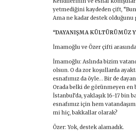
Kendilerinin ve esnaf komşular
yetmediğini kaydeden çift, “Bunl
Ama ne kadar destek olduğunu 
“DAYANIŞMA KÜLTÜRÜMÜZ 
İmamoğlu ve Özer çifti arasında
İmamoğlu: Aslında bizim vatan
olsun. O da zor koşullarda ayak
esnafımız da öyle… Bir de daya
Orada belki de görünmeyen en b
İstanbul’da, yaklaşık 16-17 bin b
esnafımız için hem vatandaşımız
mi hiç, bakkallar olarak?
Özer: Yok, destek alamadık.