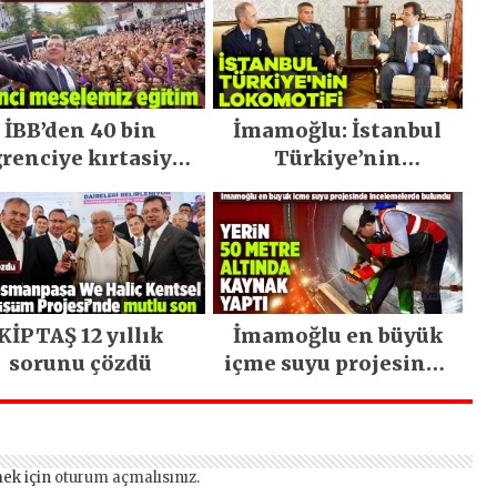
İBB’den 40 bin
İmamoğlu: İstanbul
renciye kırtasiye
Türkiye’nin
seti
lokomotifi
KİPTAŞ 12 yıllık
İmamoğlu en büyük
sorunu çözdü
içme suyu projesinde
incelemelerde
bulundu
ek için
oturum açmalısınız
.