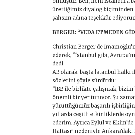
olmuştur. Ben, hem İstanbul’a b
ürettiğimiz diyalog biçiminden 
şahsım adına teşekkür ediyoru
BERGER: “VEDA ETMEDEN Gİ
Christian Berger de İmamoğlu’na
ederek, “İstanbul gibi, Avrupa
dedi.
AB olarak, başta İstanbul halkı i
sözlerini şöyle sürdürdü:
“İBB ile birlikte çalışmak, biz
önemli bir yer tutuyor. Şu zama
yürüttüğümüz başarılı işbirliği
yıllarda çeşitli etkinliklerde o
ederim. Ayrıca Eylül ve Ekim’de 
Haftası” nedeniyle Ankara’dak