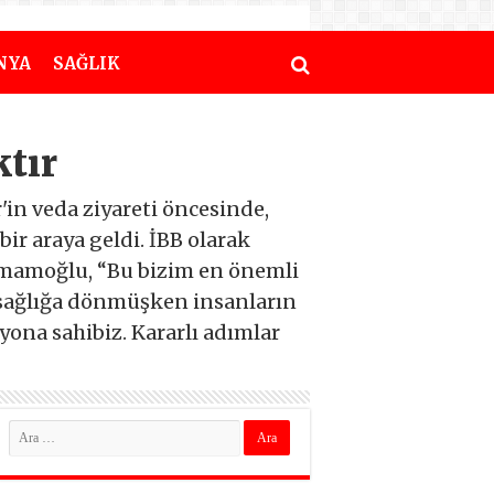
NYA
SAĞLIK
tır
in veda ziyareti öncesinde,
bir araya geldi. İBB olarak
 İmamoğlu, “Bu bizim en önemli
z sağlığa dönmüşken insanların
yona sahibiz. Kararlı adımlar