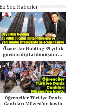
En Son Haberler
Özyurtlar Holding 35 yıllık
gücünü dijital dönüşüm ve
yeni marka stratejisiyle
geleceğe taşıyor
Öğrenciler Türkiye Deniz
Canlıları Müzesi’ne koştu