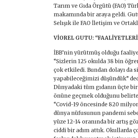
Tarım ve Gıda Örgütü (FAO) Türk
makamında bir araya geldi. Gutu
Selışık ile FAO İletişim ve Ortak
VİOREL GUTU: “FAALİYETLER
İBB’nin yürütmüş olduğu faaliye
“Sizlerin 125 okulda 38 bin öğre
çok etkiledi. Bundan dolayı da si
yapabileceğimizi düşündük” ded
Dünyadaki tüm gıdanın üçte birin
önüne geçmek olduğunu belirten
“Covid-19 öncesinde 820 milyon
dünya nüfusunun pandemi sebeb
yüze 12-14 oranında bir artış g
ciddi bir adım attık. Okullarda 