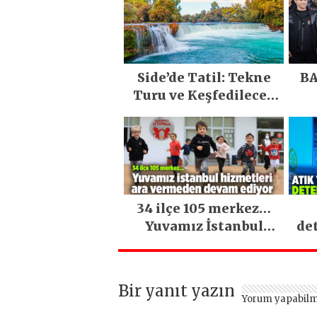
Side’de Tatil: Tekne
BA
Turu ve Keşfedilecek
Yerler
34 ilçe 105 merkez…
Yuvamız İstanbul
de
hizmetleri ara
vermeden devam
ediyor
Bir yanıt yazın
Yorum yapabilm