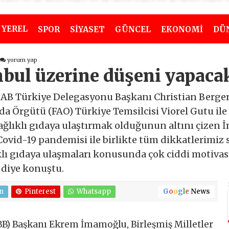
YEREL
SPOR
SİYASET
GÜNCEL
EKONOMİ
DÜ
yorum yap
bul üzerine düşeni yapacak
B Türkiye Delegasyonu Başkanı Christian Berger'
da Örgütü (FAO) Türkiye Temsilcisi Viorel Gutu ile 
sağlıklı gıdaya ulaştırmak olduğunun altını çizen
 Covid-19 pandemisi ile birlikte tüm dikkatlerimi
ıklı gıdaya ulaşmaları konusunda çok ciddi motivas
diye konuştu.
n
Pinterest
Whatsapp
G
o
o
g
l
e
News
İBB) Başkanı Ekrem İmamoğlu, Birleşmiş Milletler