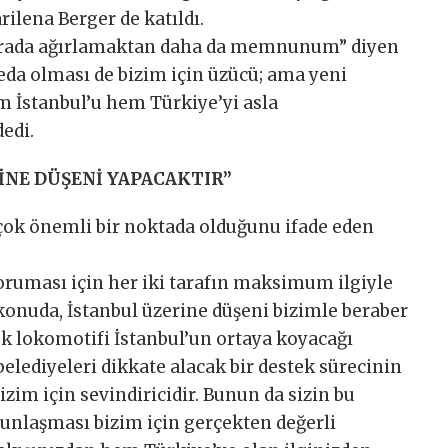
rilena Berger de katıldı.
e burada ağırlamaktan daha da memnunum” diyen
eda olması de bizim için üzücü; ama yeni
em İstanbul’u hem Türkiye’yi asla
edi.
İNE DÜŞENİ YAPACAKTIR”
çok önemli bir noktada olduğunu ifade eden
oruması için her iki tarafın maksimum ilgiyle
 konuda, İstanbul üzerine düşeni bizimle beraber
k lokomotifi İstanbul’un ortaya koyacağı
elediyeleri dikkate alacak bir destek sürecinin
zim için sevindiricidir. Bunun da sizin bu
unlaşması bizim için gerçekten değerli