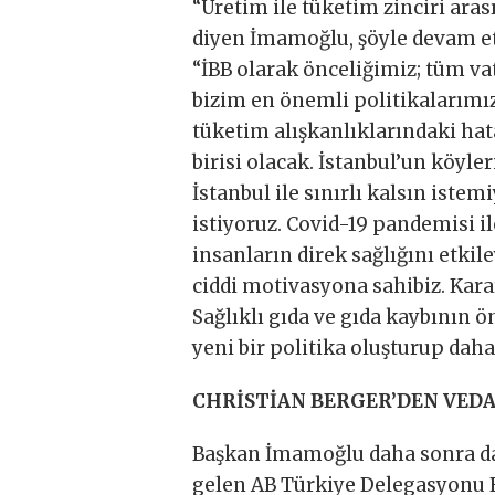
“Üretim ile tüketim zinciri ar
diyen İmamoğlu, şöyle devam et
“İBB olarak önceliğimiz; tüm va
bizim en önemli politikalarımı
tüketim alışkanlıklarındaki hat
birisi olacak. İstanbul’un köyle
İstanbul ile sınırlı kalsın istem
istiyoruz. Covid-19 pandemisi i
insanların direk sağlığını etki
ciddi motivasyona sahibiz. Kar
Sağlıklı gıda ve gıda kaybını
yeni bir politika oluşturup daha
CHRİSTİAN BERGER’DEN VEDA
Başkan İmamoğlu daha sonra da
gelen AB Türkiye Delegasyonu Ba