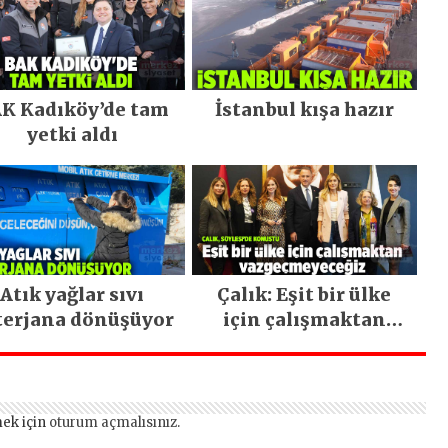
K Kadıköy’de tam
İstanbul kışa hazır
yetki aldı
Atık yağlar sıvı
Çalık: Eşit bir ülke
terjana dönüşüyor
için çalışmaktan
vazgeçmeyeceğiz
ek için
oturum açmalısınız
.