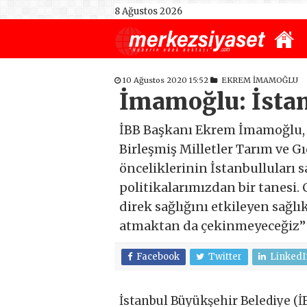
8 Ağustos 2026
10 Ağustos 2020 15:52
EKREM İMAMOĞLU
İmamoğlu: İstan
İBB Başkanı Ekrem İmamoğlu, A
Birleşmiş Milletler Tarım ve Gı
önceliklerinin İstanbulluları 
politikalarımızdan bir tanesi.
direk sağlığını etkileyen sağl
atmaktan da çekinmeyeceğiz” 
Facebook
Twitter
LinkedI
İstanbul Büyükşehir Belediye (