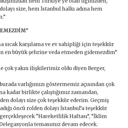
akışınızdan hem Türkiye’ye olan ilginizden,
dolayı size, hem İstanbul halkı adına hem
m.”
DEMEZDİM”
 sıcak karşılama ve ev sahipliği için teşekkür
’nın en büyük şehrine veda etmeden gidemezdim”
le çok yakın ilişkilerimiz oldu diyen Berger,
im burada varlığımızı göstermemiz açısından çok
na kadar birlikte çalıştığımız zamandan,
nden dolayı size çok teşekkür ederim. Geçmiş
ynadığı öncü rolden dolayı İstanbul’a teşekkür
gerçekleşecek “Hareketlilik Haftası”, “İklim
i Delegasyonla temasımız devam edecek.