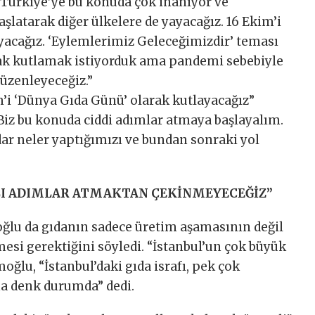
 Türkiye’ye bu konuda çok inanıyor ve
şlatarak diğer ülkelere de yayacağız. 16 Ekim’i
yacağız. ‘Eylemlerimiz Geleceğimizdir’ teması
arak kutlamak istiyorduk ama pandemi sebebiyle
düzenleyeceğiz.”
i ‘Dünya Gıda Günü’ olarak kutlayacağız”
Biz bu konuda ciddi adımlar atmaya başlayalım.
ar neler yaptığımızı ve bundan sonraki yol
I ADIMLAR ATMAKTAN ÇEKİNMEYECEĞİZ”
lu da gıdanın sadece üretim aşamasının değil
esi gerektiğini söyledi. “İstanbul’un çok büyük
ğlu, “İstanbul’daki gıda israfı, pek çok
na denk durumda” dedi.