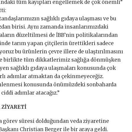
asındaki tüm kayıpları engellemek de çok önemli”
ti:
tandaşlarımızın sağlıklı gıdaya ulaşması ve bu
zdan birisi. Aynı zamanda insanlarımızdaki
aların düzeltilmesi de İBB’nin politikalarından
rinde tarım yapan çitçilerin ürettikleri sadece
iyoruz bu ürünlerin çevre illere de ulaştırılmasını
le birlikte tüm dikkatlerimiz sağlığa dönmüşken
leyen sağlıklı gıdaya ulaşmaları konusunda çok
arlı adımlar atmaktan da çekinmeyeceğiz.
n önlenmesi konusunda önümüzdeki sonbaharda
 ciddi adımlar atacağız.”
 ZİYARETİ
 görev süresi dolduğundan veda ziyaretine
şkanı Christian Berger ile bir araya geldi.