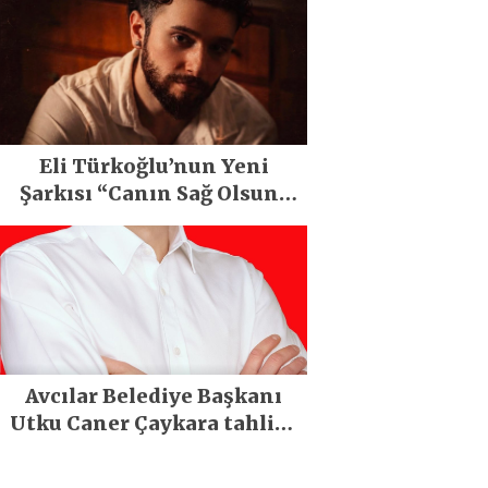
Büyük Festivali Gerçekleşti
Eli Türkoğlu’nun Yeni
Şarkısı “Canın Sağ Olsun”
Büyük İlgi Gördü!..
Avcılar Belediye Başkanı
Utku Caner Çaykara tahliye
edildi