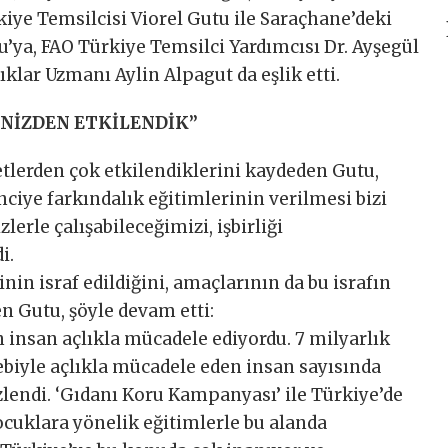
iye Temsilcisi Viorel Gutu ile Saraçhane’deki
’ya, FAO Türkiye Temsilci Yardımcısı Dr. Ayşegül
lıklar Uzmanı Aylin Alpagut da eşlik etti.
İNİZDEN ETKİLENDİK”
tlerden çok etkilendiklerini kaydeden Gutu,
nciye farkındalık eğitimlerinin verilmesi bizi
zlerle çalışabileceğimizi, işbirliği
i.
in israf edildiğini, amaçlarının da bu israfın
 Gutu, şöyle devam etti:
 insan açlıkla mücadele ediyordu. 7 milyarlık
iyle açlıkla mücadele eden insan sayısında
özlendi. ‘Gıdanı Koru Kampanyası’ ile Türkiye’de
çocuklara yönelik eğitimlerle bu alanda