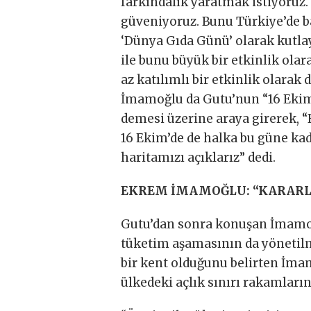
farkındalık yaratmak istiyoruz.
güveniyoruz. Bunu Türkiye’de ba
‘Dünya Gıda Günü’ olarak kutla
ile bunu büyük bir etkinlik ol
az katılımlı bir etkinlik olarak 
İmamoğlu da Gutu’nun “16 Ekim’
demesi üzerine araya girerek, “
16 Ekim’de de halka bu güne kad
haritamızı açıklarız” dedi.
EKREM İMAMOĞLU: “KARARL
Gutu’dan sonra konuşan İmamoğ
tüketim aşamasının da yönetilm
bir kent olduğunu belirten İmamo
ülkedeki açlık sınırı rakamları