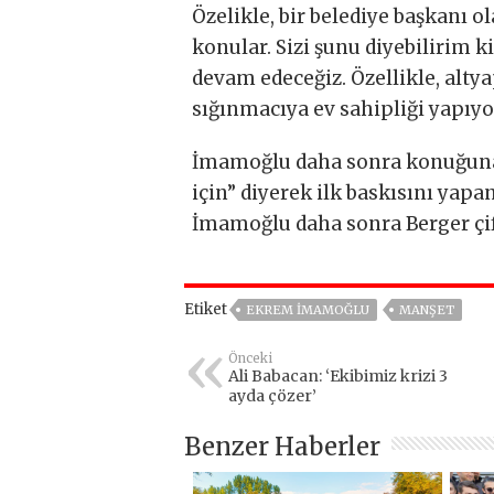
Özelikle, bir belediye başkanı o
konular. Sizi şunu diyebilirim k
devam edeceğiz. Özellikle, altya
sığınmacıya ev sahipliği yapıyo
İmamoğlu daha sonra konuğuna, 
için” diyerek ilk baskısını yapan
İmamoğlu daha sonra Berger çift
Etiket
EKREM İMAMOĞLU
MANŞET
Önceki
Ali Babacan: ‘Ekibimiz krizi 3
ayda çözer’
Benzer Haberler