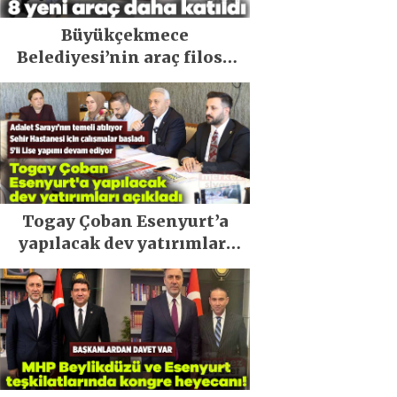
Büyükçekmece
Belediyesi’nin araç filosu
güçlendi
Togay Çoban Esenyurt’a
yapılacak dev yatırımları
açıkladı