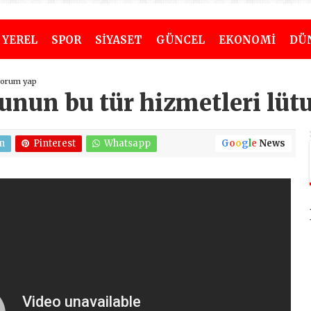
YEREL
SPOR
SİYASET
GÜNCEL
EKONOMİ
DÜ
yorum yap
un bu tür hizmetleri lütuf
n
Pinterest
Whatsapp
G
o
o
g
l
e
News