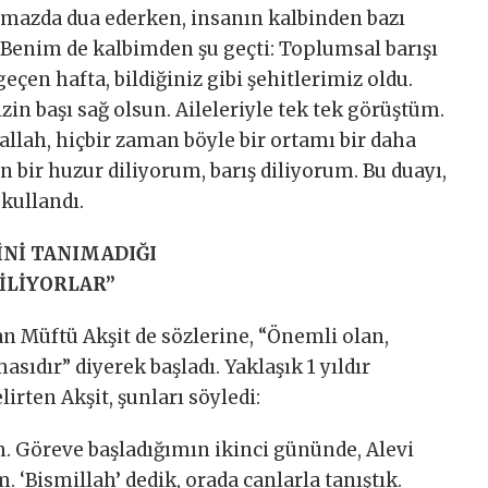
Namazda dua ederken, insanın kalbinden bazı
“Benim de kalbimden şu geçti: Toplumsal barışı
çen hafta, bildiğiniz gibi şehitlerimiz oldu.
zin başı sağ olsun. Aileleriyle tek tek görüştüm.
llah, hiçbir zaman böyle bir ortamı bir daha
 bir huzur diliyorum, barış diliyorum. Bu duayı,
kullandı.
İNİ TANIMADIĞI
BİLİYORLAR”
 Müftü Akşit de sözlerine, “Önemli olan,
sıdır” diyerek başladı. Yaklaşık 1 yıldır
rten Akşit, şunları söyledi:
m. Göreve başladığımın ikinci gününde, Alevi
 ‘Bismillah’ dedik, orada canlarla tanıştık.