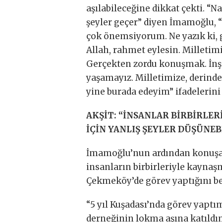
aşılabileceğine dikkat çekti. “
şeyler geçer” diyen İmamoğlu, 
çok önemsiyorum. Ne yazık ki, ge
Allah, rahmet eylesin. Milletimi
Gerçekten zordu konuşmak. İnşa
yaşamayız. Milletimize, derinden
yine burada edeyim” ifadelerini 
AKŞİT: “İNSANLAR BİRBİRLER
İÇİN YANLIŞ ŞEYLER DÜŞÜNE
İmamoğlu’nun ardından konuşan
insanların birbirleriyle kaynaşma
Çekmeköy’de görev yaptığını beli
“5 yıl Kuşadası’nda görev yaptı
derneğinin lokma aşına katıldım.