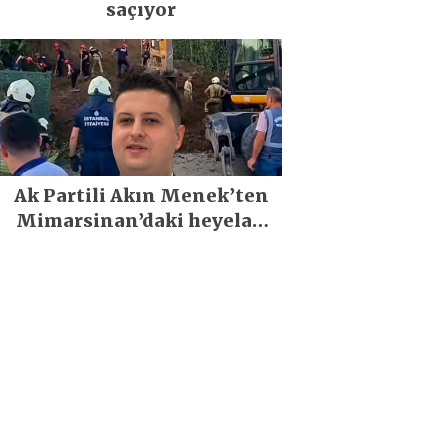
saçıyor
Ak Partili Akın Menek’ten
Mimarsinan’daki heyelan
sonrası kritik uyarı