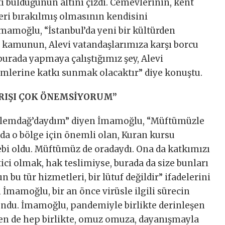
 bulduğunun altını çizdi. Cemevlerinin, kent
ri bırakılmış olmasının kendisini
İmamoğlu, “İstanbul’da yeni bir kültürden
a kamunun, Alevi vatandaşlarımıza karşı borcu
rada yapmaya çalıştığımız şey, Alevi
imlerine katkı sunmak olacaktır” diye konuştu.
RIŞI ÇOK ÖNEMSİYORUM”
Alemdağ’daydım” diyen İmamoğlu, “Müftümüzle
da o bölge için önemli olan, Kuran kursu
lebi oldu. Müftümüz de oradaydı. Ona da katkımızı
ici olmak, hak teslimiyse, burada da size bunları
u tür hizmetleri, bir lütuf değildir” ifadelerini
 İmamoğlu, bir an önce virüsle ilgili sürecin
ndu. İmamoğlu, pandemiyle birlikte derinleşen
en de hep birlikte, omuz omuza, dayanışmayla