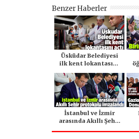
Benzer Haberler
Üsküdar Belediyesi
ilk kent lokantasını
öğ
açtı
İstanbul ve İzmir
arasında Akıllı Şehir
protokolü imzalandı