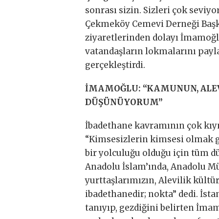
sonrası sizin. Sizleri çok seviy
Çekmeköy Cemevi Derneği Başka
ziyaretlerinden dolayı İmamoğlu
vatandaşların lokmalarını payl
gerçekleştirdi.
İMAMOĞLU: “KAMUNUN, ALE
DÜŞÜNÜYORUM”
İbadethane kavramının çok kıy
“Kimsesizlerin kimsesi olmak gi
bir yolculuğu olduğu için tüm d
Anadolu İslam’ında, Anadolu Mü
yurttaşlarımızın, Alevilik kült
ibadethanedir; nokta” dedi. İsta
tanıyıp, gezdiğini belirten İma