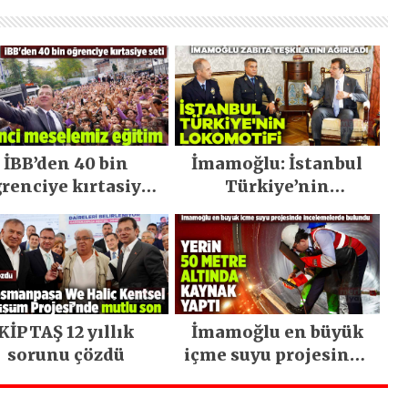
İBB’den 40 bin
İmamoğlu: İstanbul
renciye kırtasiye
Türkiye’nin
seti
lokomotifi
KİPTAŞ 12 yıllık
İmamoğlu en büyük
sorunu çözdü
içme suyu projesinde
incelemelerde
bulundu