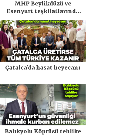
MHP Beylikdüzü ve
Esenyurt teşkilatlarında
kongre heyecanı!
Çatalca’da hasat heyecanı
Balıkyolu Köprüsü tehlike