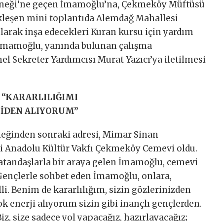
rneği’ne geçen İmamoğlu’na, Çekmeköy Müftüsü
çekleşen mini toplantıda Alemdağ Mahallesi
larak inşa edecekleri Kuran kursu için yardım
. İmamoğlu, yanında bulunan çalışma
l Sekreter Yardımcısı Murat Yazıcı’ya iletilmesi
“KARARLILIĞIMI
JİDEN ALIYORUM”
neğinden sonraki adresi, Mimar Sinan
li Anadolu Kültür Vakfı Çekmeköy Cemevi oldu.
tandaşlarla bir araya gelen İmamoğlu, cemevi
. Gençlerle sohbet eden İmamoğlu, onlara,
lli. Benim de kararlılığım, sizin gözlerinizden
Çok enerji alıyorum sizin gibi inançlı gençlerden.
iz, size sadece yol yapacağız, hazırlayacağız;