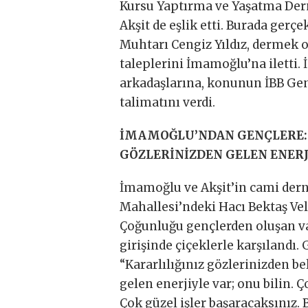
Kursu Yaptırma ve Yaşatma De
Akşit de eşlik etti. Burada ger
Muhtarı Cengiz Yıldız, dermek o
taleplerini İmamoğlu’na iletti
arkadaşlarına, konunun İBB Gene
talimatını verdi.
İMAMOĞLU’NDAN GENÇLERE: 
GÖZLERİNİZDEN GELEN ENER
İmamoğlu ve Akşit’in cami der
Mahallesi’ndeki Hacı Bektaş Ve
Çoğunluğu gençlerden oluşan va
girişinde çiçeklerle karşılandı
“Kararlılığınız gözlerinizden be
gelen enerjiyle var; onu bilin. 
Çok güzel işler başaracaksınız. B