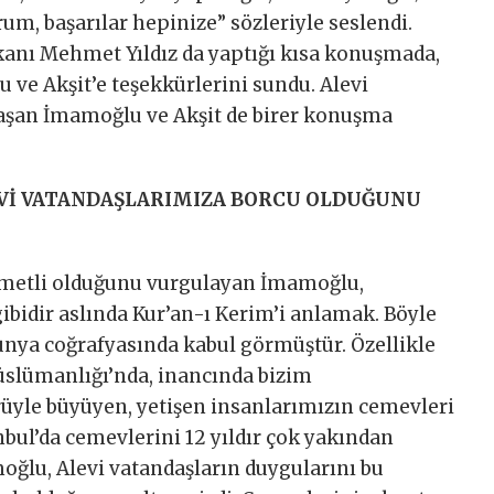
orum, başarılar hepinize” sözleriyle seslendi.
nı Mehmet Yıldız da yaptığı kısa konuşmada,
 ve Akşit’e teşekkürlerini sundu. Alevi
aşan İmamoğlu ve Akşit de birer konuşma
Vİ VATANDAŞLARIMIZA BORCU OLDUĞUNU
metli olduğunu vurgulayan İmamoğlu,
bidir aslında Kur’an-ı Kerim’i anlamak. Böyle
ünya coğrafyasında kabul görmüştür. Özellikle
slümanlığı’nda, inancında bizim
ürüyle büyüyen, yetişen insanlarımızın cemevleri
nbul’da cemevlerini 12 yıldır çok yakından
moğlu, Alevi vatandaşların duygularını bu