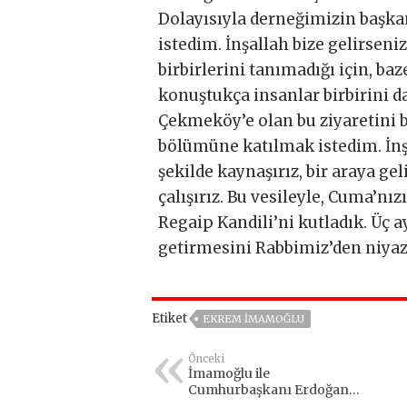
Dolayısıyla derneğimizin başka
istedim. İnşallah bize gelirseni
birbirlerini tanımadığı için, ba
konuştukça insanlar birbirini da
Çekmeköy’e olan bu ziyaretini 
bölümüne katılmak istedim. İnşa
şekilde kaynaşırız, bir araya ge
çalışırız. Bu vesileyle, Cuma’n
Regaip Kandili’ni kutladık. Üç ay
getirmesini Rabbimiz’den niyaz
Etiket
EKREM İMAMOĞLU
Önceki
İmamoğlu ile
Cumhurbaşkanı Erdoğan
arasında sürpriz görüşme