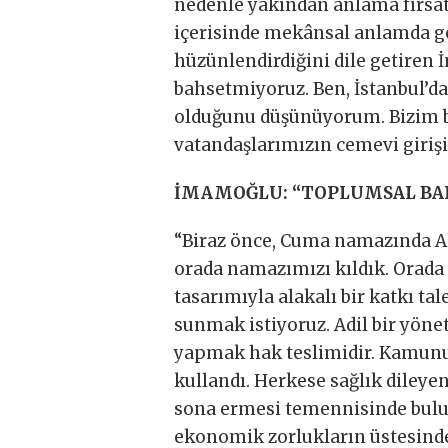
nedenle yakından anlama fırsatı
içerisinde mekânsal anlamda ge
hüzünlendirdiğini dile getiren 
bahsetmiyoruz. Ben, İstanbul’d
olduğunu düşünüyorum. Bizim bu
vatandaşlarımızın cemevi giriş
İMAMOĞLU: “TOPLUMSAL BA
“Biraz önce, Cuma namazında 
orada namazımızı kıldık. Orada 
tasarımıyla alakalı bir katkı ta
sunmak istiyoruz. Adil bir yönet
yapmak hak teslimidir. Kamunun b
kullandı. Herkese sağlık dileyen
sona ermesi temennisinde bulu
ekonomik zorlukların üstesind