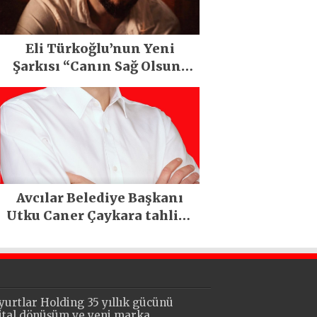
Eli Türkoğlu’nun Yeni
Şarkısı “Canın Sağ Olsun”
Büyük İlgi Gördü!..
Avcılar Belediye Başkanı
Utku Caner Çaykara tahliye
edildi
yurtlar Holding 35 yıllık gücünü
jital dönüşüm ve yeni marka