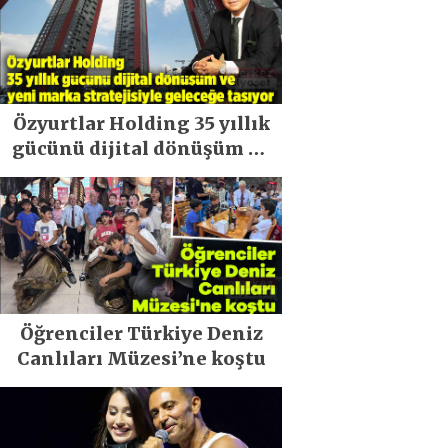
Özyurtlar Holding 35 yıllık
gücünü dijital dönüşüm ve
yeni marka stratejisiyle
geleceğe taşıyor
Öğrenciler Türkiye Deniz
Canlıları Müzesi’ne koştu