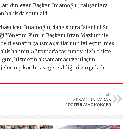
ıları dinleyen Başkan İmamoğlu, çalışanlara
 balık da satın aldı.
rbası içen İmamoğlu, daha sonra İstanbul Su
ği Yönetim Kurulu Başkanı İrfan Mazlum ile
ndeki esnafın çalışma şartlarının iyileştirilmesi
lık halinin Gürpınar’a taşınması ile birlikte
tığını, hizmetin aksamaması ve ulaşım
elerin çıkarılması gerekliliğini vurguladı.
Sonraki
ZEKAİ TUNCA’DAN
UNUTULMAZ KONSER