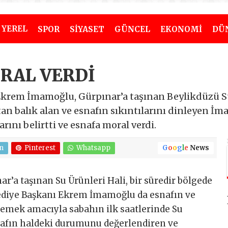
YEREL
SPOR
SİYASET
GÜNCEL
EKONOMİ
DÜ
RAL VERDİ
Ekrem İmamoğlu, Gürpınar’a taşınan Beylikdüzü Su
an balık alan ve esnafın sıkıntılarını dinleyen İma
arını belirtti ve esnafa moral verdi.
n
Pinterest
Whatsapp
G
o
o
g
l
e
News
r’a taşınan Su Ürünleri Hali, bir süredir bölgede
lediye Başkanı Ekrem İmamoğlu da esnafın ve
emek amacıyla sabahın ilk saatlerinde Su
Esnafın haldeki durumunu değerlendiren ve