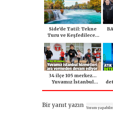
Side’de Tatil: Tekne
BA
Turu ve Keşfedilecek
Yerler
34 ilçe 105 merkez…
Yuvamız İstanbul
de
hizmetleri ara
vermeden devam
ediyor
Bir yanıt yazın
Yorum yapabilm