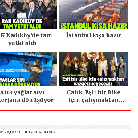
K Kadıköy’de tam
İstanbul kışa hazır
yetki aldı
Atık yağlar sıvı
Çalık: Eşit bir ülke
terjana dönüşüyor
için çalışmaktan
vazgeçmeyeceğiz
ek için
oturum açmalısınız
.