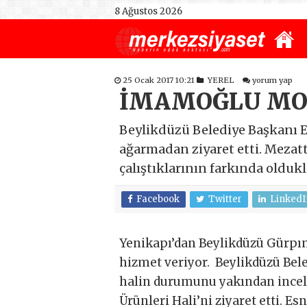
8 Ağustos 2026
25 Ocak 2017 10:21
YEREL
yorum yap
İMAMOĞLU MO
Beylikdüzü Belediye Başkanı 
ağarmadan ziyaret etti. Mezatt
çalıştıklarının farkında oldukl
Facebook
Twitter
LinkedI
Yenikapı’dan Beylikdüzü Gürpına
hizmet veriyor. Beylikdüzü Be
halin durumunu yakından incel
Ürünleri Hali’ni ziyaret etti. 