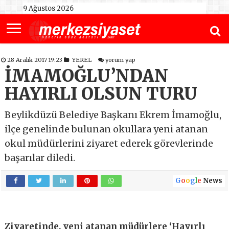
9 Ağustos 2026
28 Aralık 2017 19:23
YEREL
yorum yap
İMAMOĞLU’NDAN
HAYIRLI OLSUN TURU
Beylikdüzü Belediye Başkanı Ekrem İmamoğlu,
ilçe genelinde bulunan okullara yeni atanan
okul müdürlerini ziyaret ederek görevlerinde
başarılar diledi.
G
o
o
g
l
e
News
Ziyaretinde, yeni atanan müdürlere ‘Hayırlı