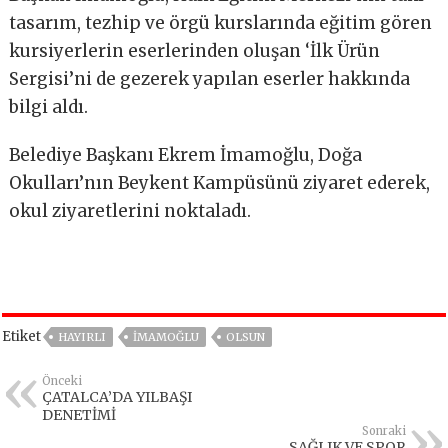
tasarım, tezhip ve örgü kurslarında eğitim gören
kursiyerlerin eserlerinden oluşan ‘İlk Ürün
Sergisi’ni de gezerek yapılan eserler hakkında
bilgi aldı.
Belediye Başkanı Ekrem İmamoğlu, Doğa
Okulları’nın Beykent Kampüsünü ziyaret ederek,
okul ziyaretlerini noktaladı.
Etiket
HAYIRLI
IMAMOĞLU
OLSUN
Önceki
ÇATALCA’DA YILBAŞI
DENETİMİ
Sonraki
SAĞLIK VE SPOR