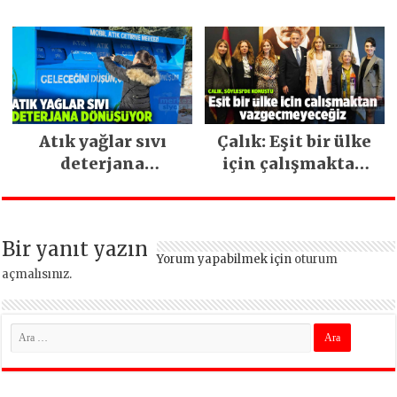
İstanbul hizmetleri
ara vermeden
devam ediyor
Atık yağlar sıvı
Çalık: Eşit bir ülke
deterjana
için çalışmaktan
dönüşüyor
vazgeçmeyeceğiz
Bir yanıt yazın
Yorum yapabilmek için
oturum
açmalısınız
.