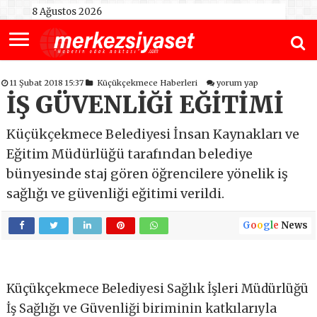
8 Ağustos 2026
11 Şubat 2018 15:37
Küçükçekmece Haberleri
yorum yap
İŞ GÜVENLİĞİ EĞİTİMİ
Küçükçekmece Belediyesi İnsan Kaynakları ve
Eğitim Müdürlüğü tarafından belediye
bünyesinde staj gören öğrencilere yönelik iş
sağlığı ve güvenliği eğitimi verildi.
G
o
o
g
l
e
News
Küçükçekmece Belediyesi Sağlık İşleri Müdürlüğü
İş Sağlığı ve Güvenliği biriminin katkılarıyla