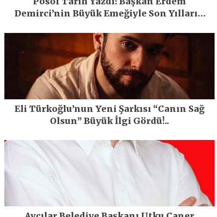
Posof Tarih Yazdı! Başkan Erdem
Demirci’nin Büyük Emeğiyle Son Yılların
En Büyük Festivali Gerçekleşti
Eli Türkoğlu’nun Yeni Şarkısı “Canın Sağ
Olsun” Büyük İlgi Gördü!..
Avcılar Belediye Başkanı Utku Caner