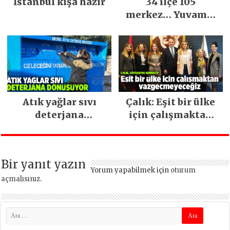
İstanbul kışa hazır
34 ilçe 105
merkez… Yuvamız
İstanbul hizmetleri
ara vermeden
devam ediyor
Atık yağlar sıvı
Çalık: Eşit bir ülke
deterjana
için çalışmaktan
dönüşüyor
vazgeçmeyeceğiz
Bir yanıt yazın
Yorum yapabilmek için
oturum
açmalısınız
.