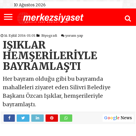
10 Ağustos 2026
14 Eylül 2016 01:01
Biyografi
yorum yap
IŞIKLAR
HEMŞERİLERİYLE
BAYRAMLAŞTI
Her bayram olduğu gibi bu bayramda
mahalleleri ziyaret eden Silivri Belediye
Başkanı Özcan Işıklar, hemşerileriyle
bayramlaştı.
G
o
o
g
l
e
News