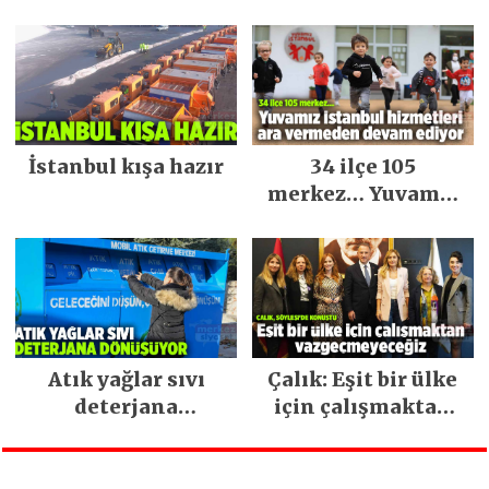
Keşfedilecek Yerler
İstanbul kışa hazır
34 ilçe 105
merkez… Yuvamız
İstanbul hizmetleri
ara vermeden
devam ediyor
Atık yağlar sıvı
Çalık: Eşit bir ülke
deterjana
için çalışmaktan
dönüşüyor
vazgeçmeyeceğiz