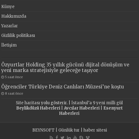
Künye
Hakkımızda
Yazarlar
Gizlilik politikası
İletişim
Özyurtlar Holding 35 yıllık gücünü dijital dönüşüm ve
yeni marka stratejisiyle geleceğe taşıyor
5 saat önce
Öğrenciler Türkiye Deniz Canlıları Müzesi’ne koştu
8 saat önce
Site haritası
yolu gösterir. |
İstanbul’a 9 yeni milli gül
Beylikdüzü Haberleri
|
Avcılar Haberleri
|
Esenyurt
Haberleri
BEYNSOFT
|
Günlük tur
|
haber sitesi