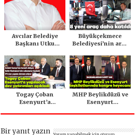
yeni marka
stratejisiyle
geleceğe taşıyor
Avcılar Belediye
Büyükçekmece
Başkanı Utku
Belediyesi’nin araç
Caner Çaykara
filosu güçlendi
tahliye edildi
Togay Çoban
MHP Beylikdüzü ve
Esenyurt’a
Esenyurt
yapılacak dev
teşkilatlarında
yatırımları açıkladı
kongre heyecanı!
Bir yanıt yazın
Yorum yapabilmek için
oturum