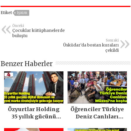
Etiket
İŞKUR
Önceki
Çocuklar kütüphanelerde
buluştu
Sonraki
Üsküdar’da bostan kuraları
çekildi
Benzer Haberler
Özyurtlar Holding
Öğrenciler Türkiye
35 yıllık gücünü
Deniz Canlıları
dijital dönüşüm ve
Müzesi’ne koştu