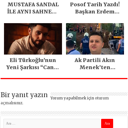
MUSTAFA SANDAL
Posof Tarih Yazdı!
İLE AYNI SAHNEDE
Başkan Erdem
PARLADI
Demirci’nin Büyük
Emeğiyle Son
Yılların En Büyük
Festivali
Gerçekleşti
Eli Türkoğlu’nun
Ak Partili Akın
Yeni Şarkısı “Canın
Menek’ten
Sağ Olsun” Büyük
Mimarsinan’daki
İlgi Gördü!..
heyelan sonrası
kritik uyarı
Bir yanıt yazın
Yorum yapabilmek için
oturum
açmalısınız
.