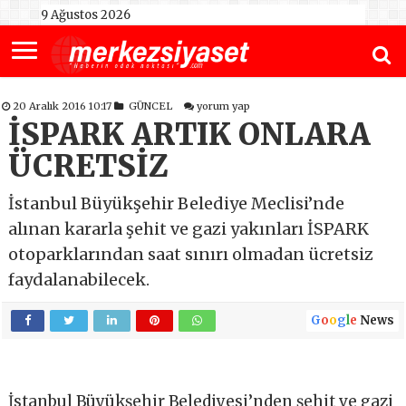
9 Ağustos 2026
20 Aralık 2016 10:17
GÜNCEL
yorum yap
İSPARK ARTIK ONLARA
ÜCRETSİZ
İstanbul Büyükşehir Belediye Meclisi’nde
alınan kararla şehit ve gazi yakınları İSPARK
otoparklarından saat sınırı olmadan ücretsiz
faydalanabilecek.
G
o
o
g
l
e
News
İstanbul Büyükşehir Belediyesi’nden şehit ve gazi