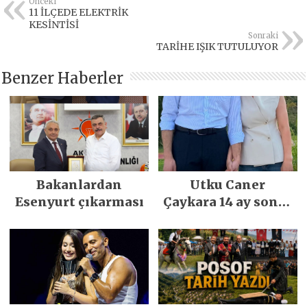
Önceki
11 İLÇEDE ELEKTRİK
KESİNTİSİ
Sonraki
TARİHE IŞIK TUTULUYOR
Benzer Haberler
Bakanlardan
Utku Caner
Esenyurt çıkarması
Çaykara 14 ay sonra
özgürlüğüne
kavuştu