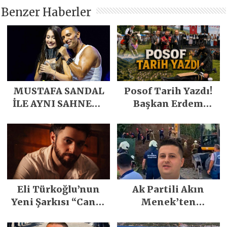
Benzer Haberler
MUSTAFA SANDAL
Posof Tarih Yazdı!
İLE AYNI SAHNEDE
Başkan Erdem
PARLADI
Demirci’nin Büyük
Emeğiyle Son
Yılların En Büyük
Festivali
Gerçekleşti
Eli Türkoğlu’nun
Ak Partili Akın
Yeni Şarkısı “Canın
Menek’ten
Sağ Olsun” Büyük
Mimarsinan’daki