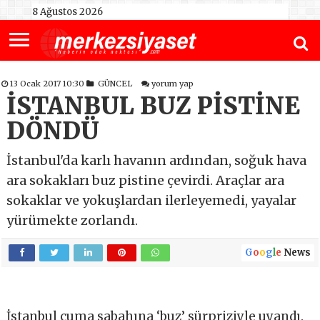
8 Ağustos 2026
13 Ocak 2017 10:30
GÜNCEL
yorum yap
İSTANBUL BUZ PİSTİNE
DÖNDÜ
İstanbul'da karlı havanın ardından, soğuk hava
ara sokakları buz pistine çevirdi. Araçlar ara
sokaklar ve yokuşlardan ilerleyemedi, yayalar
yürümekte zorlandı.
G
o
o
g
l
e
News
İstanbul cuma sabahına ‘buz’ sürpriziyle uyandı.