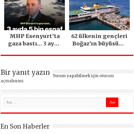
İlgi Gördü!..
heyelan sonrası
kritik uyarı
MHP Esenyurt’ta
62 ülkenin gençleri
gaza bastı… 3 ayda
Boğaz’ın büyüsüne
5 bin esnaf ziyaret
kapıldı
edildi
Bir yanıt yazın
Yorum yapabilmek için
oturum
açmalısınız
.
En Son Haberler