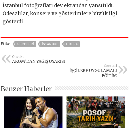
İstanbul fotoğrafları dev ekrandan yansıtıldı.
Odesalılar, konsere ve gösterimlere büyük ilgi
gösterdi.
Etiket
GECELERİ
İSTANBUL
ODESA
Önceki
AKOM’DAN YAĞIŞ UYARISI
Sonraki
İŞÇİLERE UYGULAMALI
EĞİTİM
Benzer Haberler