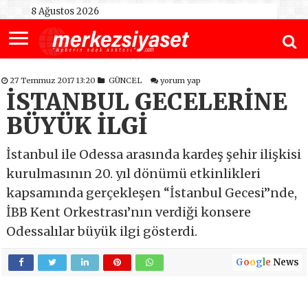
8 Ağustos 2026
27 Temmuz 2017 13:20
GÜNCEL
yorum yap
İSTANBUL GECELERİNE
BÜYÜK İLGİ
İstanbul ile Odessa arasında kardeş şehir ilişkisi
kurulmasının 20. yıl dönümü etkinlikleri
kapsamında gerçekleşen “İstanbul Gecesi”nde,
İBB Kent Orkestrası’nın verdiği konsere
Odessalılar büyük ilgi gösterdi.
G
o
o
g
l
e
News