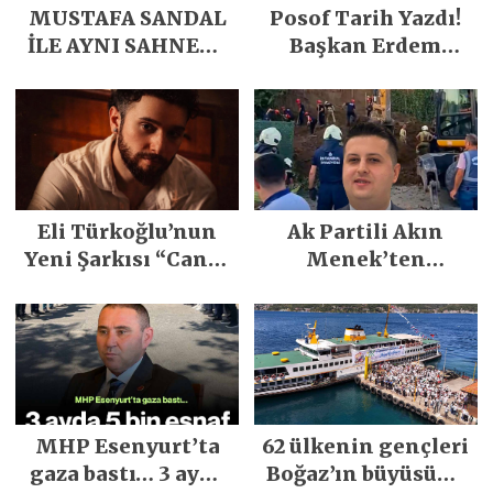
MUSTAFA SANDAL
Posof Tarih Yazdı!
İLE AYNI SAHNEDE
Başkan Erdem
PARLADI
Demirci’nin Büyük
Emeğiyle Son
Yılların En Büyük
Festivali
Gerçekleşti
Eli Türkoğlu’nun
Ak Partili Akın
Yeni Şarkısı “Canın
Menek’ten
Sağ Olsun” Büyük
Mimarsinan’daki
İlgi Gördü!..
heyelan sonrası
kritik uyarı
MHP Esenyurt’ta
62 ülkenin gençleri
gaza bastı… 3 ayda
Boğaz’ın büyüsüne