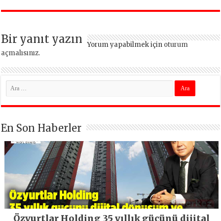
5 bin esnaf ziyaret
kapıldı
edildi
Bir yanıt yazın
Yorum yapabilmek için
oturum
açmalısınız
.
En Son Haberler
Özyurtlar Holding 35 yıllık gücünü dijital