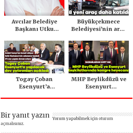
geleceğe taşıyor
Avcılar Belediye
Büyükçekmece
Başkanı Utku
Belediyesi’nin araç
Caner Çaykara
filosu güçlendi
tahliye edildi
Togay Çoban
MHP Beylikdüzü ve
Esenyurt’a
Esenyurt
yapılacak dev
teşkilatlarında
yatırımları açıkladı
kongre heyecanı!
Bir yanıt yazın
Yorum yapabilmek için
oturum
açmalısınız
.