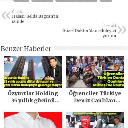
Önceki
Halası ‘Selda Bağcan’ın
izinde
Sonraki
Güzel Doktor’dan etkileyici
yorum
Benzer Haberler
Özyurtlar Holding
Öğrenciler Türkiye
35 yıllık gücünü
Deniz Canlıları
dijital dönüşüm ve
Müzesi’ne koştu
yeni marka
stratejisiyle