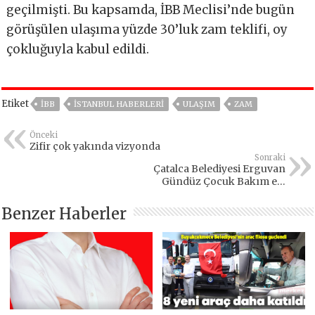
geçilmişti. Bu kapsamda, İBB Meclisi’nde bugün
görüşülen ulaşıma yüzde 30’luk zam teklifi, oy
çokluğuyla kabul edildi.
Etiket
IBB
ISTANBUL HABERLERI
ULAŞIM
ZAM
Önceki
Zifir çok yakında vizyonda
Sonraki
Çatalca Belediyesi Erguvan
Gündüz Çocuk Bakım evi
açıldı
Benzer Haberler