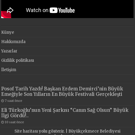
Künye
Hakkımızda
Yazarlar
Gizlilik politikası
İletişim
Posof Tarih Yazdı! Başkan Erdem Demirci’nin Büyük
Emeğiyle Son Yılların En Büyük Festivali Gerçekleşti
7 saat önce
Eli Türkoğlu’nun Yeni Şarkısı “Canın Sağ Olsun” Büyük
İlgi Gördü!..
10 saat önce
Site haritası
yolu gösterir. |
Büyükçekmece Belediyesi