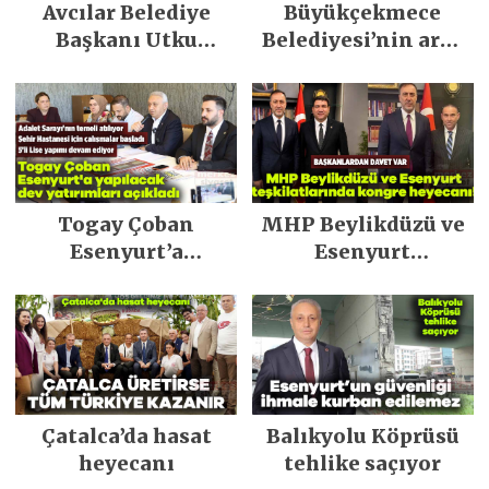
Avcılar Belediye
Büyükçekmece
Başkanı Utku
Belediyesi’nin araç
Caner Çaykara
filosu güçlendi
tahliye edildi
Togay Çoban
MHP Beylikdüzü ve
Esenyurt’a
Esenyurt
yapılacak dev
teşkilatlarında
yatırımları açıkladı
kongre heyecanı!
Çatalca’da hasat
Balıkyolu Köprüsü
heyecanı
tehlike saçıyor