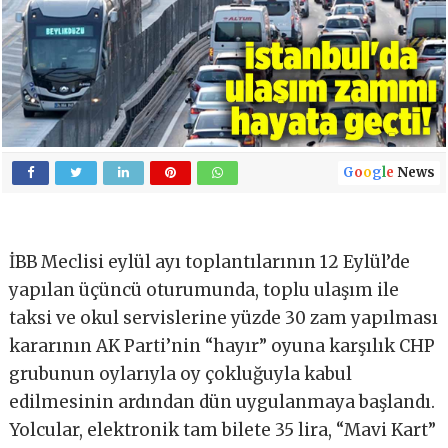
G
o
o
g
l
e
News
İBB Meclisi eylül ayı toplantılarının 12 Eylül’de
yapılan üçüncü oturumunda, toplu ulaşım ile
taksi ve okul servislerine yüzde 30 zam yapılması
kararının AK Parti’nin “hayır” oyuna karşılık CHP
grubunun oylarıyla oy çokluğuyla kabul
edilmesinin ardından dün uygulanmaya başlandı.
Yolcular, elektronik tam bilete 35 lira, “Mavi Kart”