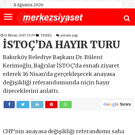
8 Ağustos 2026
11 Nisan 2017 15:39
YEREL
yorum yap
İSTOÇ’DA HAYIR TURU
Bakırköy Belediye Başkanı Dr. Bülent
Kerimoğlu, Bağcılar İSTOÇ’da esnafı ziyaret
ederek 16 Nisan’da gerçekleşecek anayasa
değişikliği referandumunda niçin hayır
diyeceklerini anlattı.
G
o
o
g
l
e
News
CHP’nin anayasa değişikliği referandumu saha