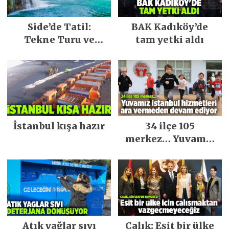
Side’de Tatil:
BAK Kadıköy’de
Tekne Turu ve
tam yetki aldı
Keşfedilecek Yerler
İstanbul kışa hazır
34 ilçe 105
merkez… Yuvamız
İstanbul hizmetleri
ara vermeden
devam ediyor
Atık yağlar sıvı
Çalık: Eşit bir ülke