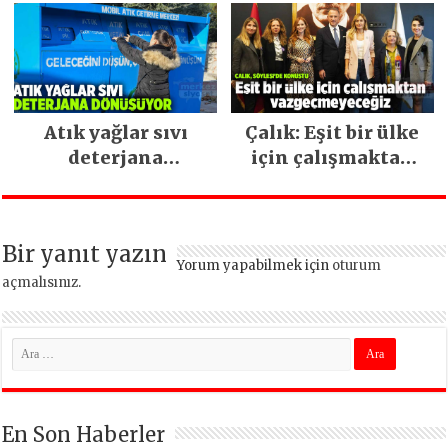
ara vermeden
devam ediyor
Atık yağlar sıvı
Çalık: Eşit bir ülke
deterjana
için çalışmaktan
dönüşüyor
vazgeçmeyeceğiz
Bir yanıt yazın
Yorum yapabilmek için
oturum
açmalısınız
.
En Son Haberler