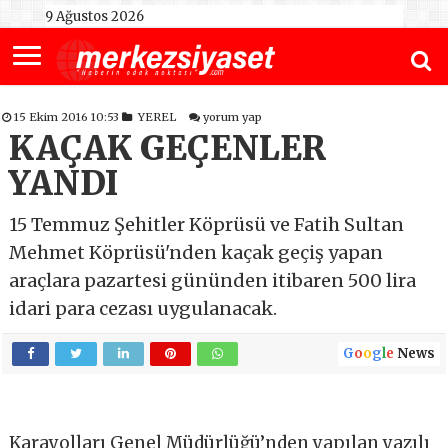
9 Ağustos 2026
15 Ekim 2016 10:53
YEREL
yorum yap
KAÇAK GEÇENLER
YANDI
15 Temmuz Şehitler Köprüsü ve Fatih Sultan
Mehmet Köprüsü'nden kaçak geçiş yapan
araçlara pazartesi gününden itibaren 500 lira
idari para cezası uygulanacak.
G
o
o
g
l
e
News
Karayolları Genel Müdürlüğü’nden yapılan yazılı