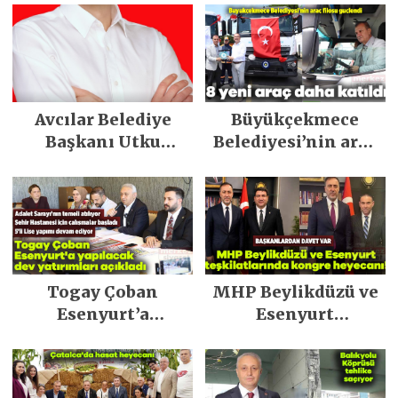
Avcılar Belediye
Büyükçekmece
Başkanı Utku
Belediyesi’nin araç
Caner Çaykara
filosu güçlendi
tahliye edildi
Togay Çoban
MHP Beylikdüzü ve
Esenyurt’a
Esenyurt
yapılacak dev
teşkilatlarında
yatırımları açıkladı
kongre heyecanı!