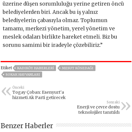
üzerine düşen sorumluluğu yerine getiren öncü
belediyelerden biri. Ancak bu iş yalnız
belediyelerin çabasıyla olmaz. Toplumun
tamamı, merkezi yönetim, yerel yönetim ve
meslek odaları birlikte hareket etmeli. Biz bu
sorunu samimi bir iradeyle çözebiliriz.”
Etiket
KADIKÖY HABERLERI
MESUT KÖSEDAĞI
SOKAK HAYVANLARI
Önceki
Togay Çoban: Esenyurt’a
hizmeti Ak Parti getirecek
Sonraki
Enerji ve çevre dostu
teknolojiler tanıtıldı
Benzer Haberler