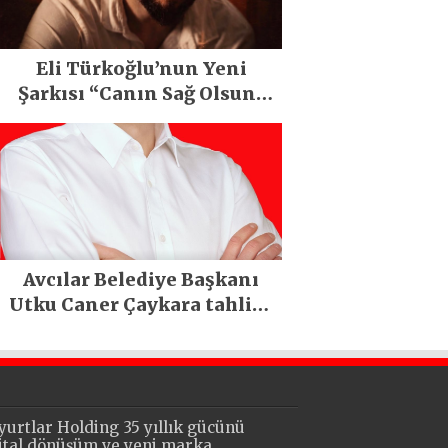
Eli Türkoğlu’nun Yeni
Şarkısı “Canın Sağ Olsun”
Büyük İlgi Gördü!..
Avcılar Belediye Başkanı
Utku Caner Çaykara tahliye
edildi
yurtlar Holding 35 yıllık gücünü
jital dönüşüm ve yeni marka