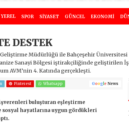
YEREL
SPOR
SİYASET
GÜNCEL
EKONOMİ
DÜ
TE DESTEK
 Geliştirme Müdürlüğü ile Bahçeşehir Üniversitesi
ze Sanayi Bölgesi iştirakçiliğinde geliştirilen İş
cium AVM’nin 4. Katında gerçekleşti.
n
Pinterest
Whatsapp
G
o
o
g
l
e
News
işverenleri buluşturan eşleştirme
ve sosyal hayatlarına uygun gördükleri
ptı.