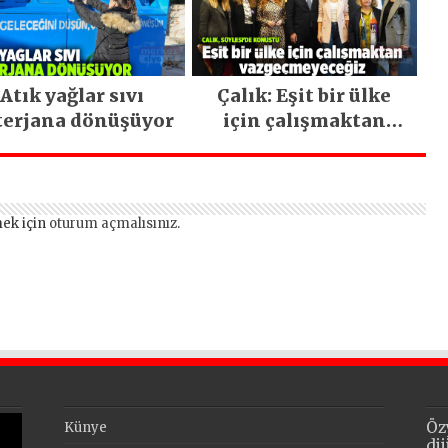
Atık yağlar sıvı
Çalık: Eşit bir ülke
terjana dönüşüyor
için çalışmaktan
vazgeçmeyeceğiz
ek için
oturum açmalısınız
.
Öz
Künye
di