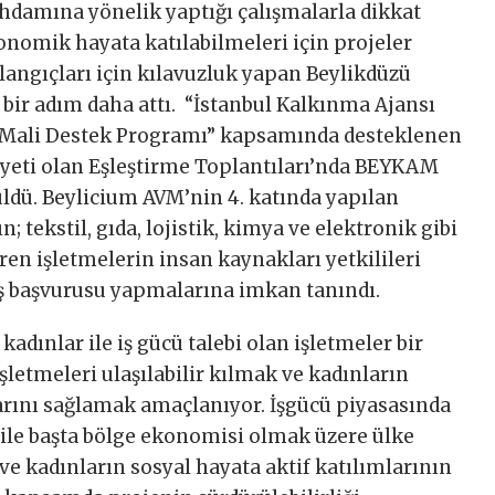
ihdamına yönelik yaptığı çalışmalarla dikkat
konomik hayata katılabilmeleri için projeler
şlangıçları için kılavuzluk yapan Beylikdüzü
bir adım daha attı. “İstanbul Kalkınma Ajansı
ı Mali Destek Programı” kapsamında desteklenen
liyeti olan Eşleştirme Toplantıları’nda BEYKAM
tüldü. Beylicium AVM’nin 4. katında yapılan
 tekstil, gıda, lojistik, kimya ve elektronik gibi
eren işletmelerin insan kaynakları yetkilileri
iş başvurusu yapmalarına imkan tanındı.
 kadınlar ile iş gücü talebi olan işletmeler bir
işletmeleri ulaşılabilir kılmak ve kadınların
larını sağlamak amaçlanıyor. İşgücü piyasasında
 ile başta bölge ekonomisi olmak üzere ülke
e kadınların sosyal hayata aktif katılımlarının