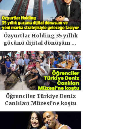
Özyurtlar Holding 35 yıllık
gücünü dijital dönüşüm ve
yeni marka stratejisiyle
geleceğe taşıyor
Öğrenciler Türkiye Deniz
Canlıları Müzesi’ne koştu