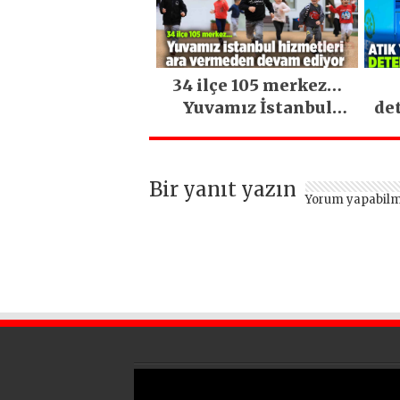
34 ilçe 105 merkez…
Yuvamız İstanbul
de
hizmetleri ara
vermeden devam
ediyor
Bir yanıt yazın
Yorum yapabilm