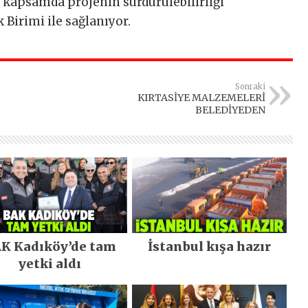
Bu kapsamda projenin sürdürülebilirliği
Birimi ile sağlanıyor.
Sonraki
KIRTASİYE MALZEMELERİ
BELEDİYEDEN
K Kadıköy’de tam
İstanbul kışa hazır
yetki aldı