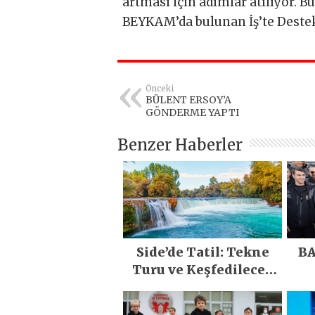
artması için adımlar atılıyor. 
BEYKAM’da bulunan İş’te Destek 
Önceki
BÜLENT ERSOY’A
GÖNDERME YAPTI
Benzer Haberler
Side’de Tatil: Tekne
BA
Turu ve Keşfedilecek
Yerler