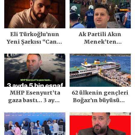
Eli Türkoğlu’nun
Ak Partili Akın
Yeni Şarkısı “Canın
Menek’ten
Sağ Olsun” Büyük
Mimarsinan’daki
İlgi Gördü!..
heyelan sonrası
kritik uyarı
MHP Esenyurt’ta
62 ülkenin gençleri
gaza bastı… 3 ayda
Boğaz’ın büyüsüne
5 bin esnaf ziyaret
kapıldı
edildi