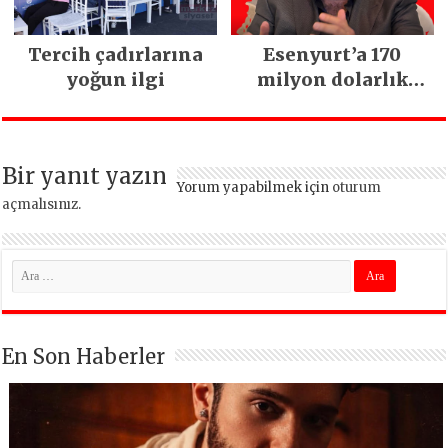
Tercih çadırlarına
Esenyurt’a 170
yoğun ilgi
milyon dolarlık
yatırım:
İstanbul’un tek
termal oteli olacak
Bir yanıt yazın
Yorum yapabilmek için
oturum
açmalısınız
.
En Son Haberler