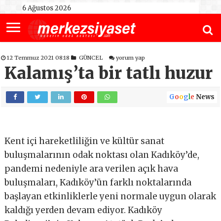
6 Ağustos 2026
12 Temmuz 2021 08:18
GÜNCEL
yorum yap
Kalamış’ta bir tatlı huzur
G
o
o
g
l
e
News
Kent içi hareketliliğin ve kültür sanat
buluşmalarının odak noktası olan Kadıköy’de,
pandemi nedeniyle ara verilen açık hava
buluşmaları, Kadıköy’ün farklı noktalarında
başlayan etkinliklerle yeni normale uygun olarak
kaldığı yerden devam ediyor. Kadıköy