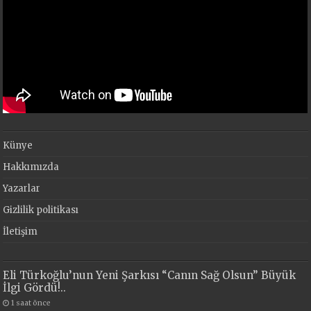
Künye
Hakkımızda
Yazarlar
Gizlilik politikası
İletişim
Eli Türkoğlu’nun Yeni Şarkısı “Canın Sağ Olsun” Büyük
İlgi Gördü!..
1 saat önce