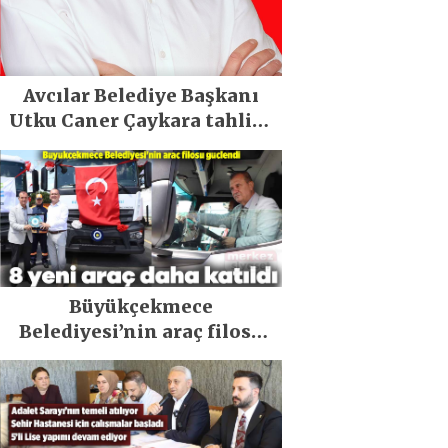
Avcılar Belediye Başkanı
Utku Caner Çaykara tahliye
edildi
Büyükçekmece
Belediyesi’nin araç filosu
güçlendi