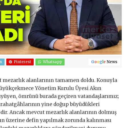
n
Pinterest
Whatsapp
G
o
o
g
l
e
News
 mezarlık alanlarının tamamen doldu. Konuyla
 Büyükçekmece Yönetim Kurulu Üyesi Akın
yüyen, ömrünü burada geçiren vatandaşlarımız;
tirahatgâhlarının yine doğup büyüdükleri
dir. Ancak mevcut mezarlık alanlarının dolmuş
ın üzerine defin yapılmak zorunda kalınması