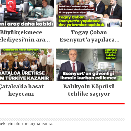
Büyükçekmece
Togay Çoban
lediyesi’nin araç
Esenyurt’a yapılacak
filosu güçlendi
dev yatırımları
açıkladı
Çatalca’da hasat
Balıkyolu Köprüsü
heyecanı
tehlike saçıyor
ek için
oturum açmalısınız
.