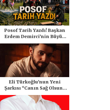
Posof Tarih Yazdı! Başkan
Erdem Demirci’nin Büyük
Emeğiyle Son Yılların En
Büyük Festivali Gerçekleşti
Eli Türkoğlu’nun Yeni
Şarkısı “Canın Sağ Olsun”
Büyük İlgi Gördü!..