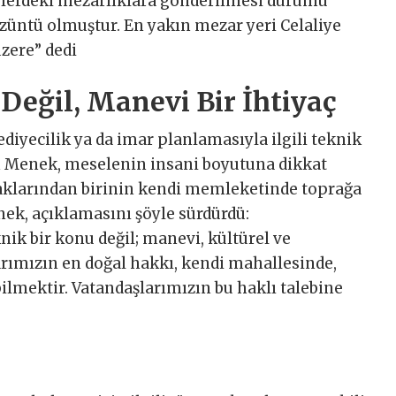
elerdeki mezarlıklara gönderilmesi durumu
züntü olmuştur. En yakın mezar yeri Celaliye
zere” dedi
Değil, Manevi Bir İhtiyaç
iyecilik ya da imar planlamasıyla ilgili teknik
n Menek, meselenin insani boyutuna dikkat
haklarından birinin kendi memleketinde toprağa
ek, açıklamasını şöyle sürdürdü:
nik bir konu değil; manevi, kültürel ve
larımızın en doğal hakkı, kendi mahallesinde,
lmektir. Vatandaşlarımızın bu haklı talebine