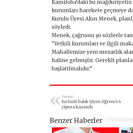
Kamiloba’daki bu mağduriyetin s
kurumları harekete geçmeye d
Kurulu Üyesi Akın Menek, planl
söyledi.
Menek, çağrısını şu sözlerle ta
“Yetkili kurumları ve ilgili ma
Mahallemize yeni mezarlık alanı
haline gelmiştir. Gerekli planla
başlatılmalıdır.”
Önceki
En hızlı balık yiyen öğrenci 4
çipura kazandı
Benzer Haberler