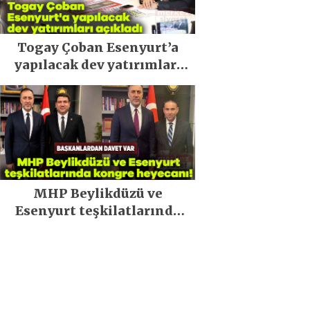
Togay Çoban Esenyurt’a
yapılacak dev yatırımları
açıkladı
MHP Beylikdüzü ve
Esenyurt teşkilatlarında
kongre heyecanı!