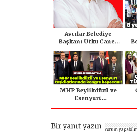
Avcılar Belediye
Başkanı Utku Caner
Be
Çaykara tahliye edildi
MHP Beylikdüzü ve
Esenyurt
teşkilatlarında
kongre heyecanı!
Bir yanıt yazın
Yorum yapabilm