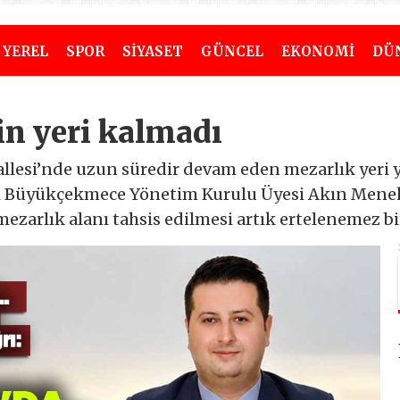
YEREL
SPOR
SİYASET
GÜNCEL
EKONOMİ
DÜ
in yeri kalmadı
si’nde uzun süredir devam eden mezarlık yeri yet
i Büyükçekmece Yönetim Kurulu Üyesi Akın Menek, 
zarlık alanı tahsis edilmesi artık ertelenemez bir