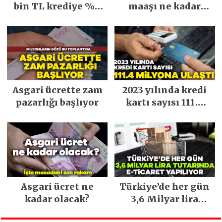
bin TL krediye %0
maaşı ne kadar
faiz fırsatı
olacak?
Asgari ücrette zam
2023 yılında kredi
pazarlığı başlıyor
kartı sayısı 111.4
milyona ulaştı
Asgari ücret ne
Türkiye’de her gün
kadar olacak?
3,6 Milyar lira
tutarında e-ticaret