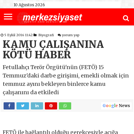
10 Ağustos 2026
5 Eylül 2016 11:42
Biyografi
yorum yap
KAMU ÇALIŞANINA
KÖTÜ HABER
Fetullahçı Terör Örgütü'nün (FETÖ) 15
Temmuz'daki darbe girişimi, emekli olmak için
temmuz ayını bekleyen binlerce kamu
çalışanını da etkiledi
G
o
o
g
l
e
News
FETÖ ile bağlantılı olduğu gerekçesiyle açığa