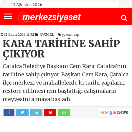
7 Ağustos 2026
13 Ekim 2016 11:32
GÜNCEL
yorum yap
KARA TARİHİNE SAHİP
ÇIKIYOR
Çatalca Belediye Başkanı Cem Kara, Çatalca’nın
tarihine sahip çıkıyor. Başkan Cem Kara, Çatalca
ilçe merkezi ve mahallelerde ki tarihi yapıların
restore edilmesi için başlattığı çalışmaların
meyvesini almaya başladı.
G
o
o
g
l
e
News