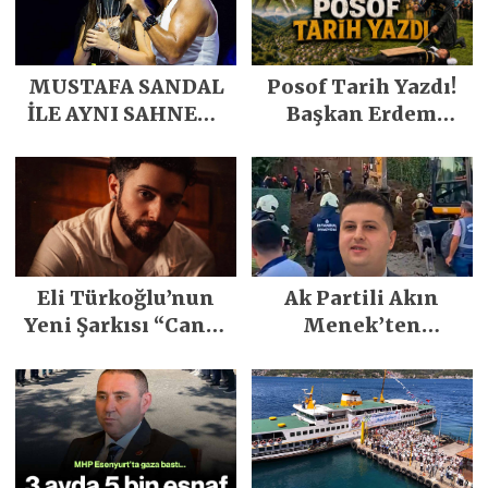
MUSTAFA SANDAL
Posof Tarih Yazdı!
İLE AYNI SAHNEDE
Başkan Erdem
PARLADI
Demirci’nin Büyük
Emeğiyle Son
Yılların En Büyük
Festivali
Gerçekleşti
Eli Türkoğlu’nun
Ak Partili Akın
Yeni Şarkısı “Canın
Menek’ten
Sağ Olsun” Büyük
Mimarsinan’daki
İlgi Gördü!..
heyelan sonrası
kritik uyarı