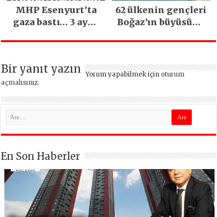
MHP Esenyurt’ta
62 ülkenin gençleri
gaza bastı… 3 ayda
Boğaz’ın büyüsüne
5 bin esnaf ziyaret
kapıldı
edildi
Bir yanıt yazın
Yorum yapabilmek için
oturum
açmalısınız
.
En Son Haberler