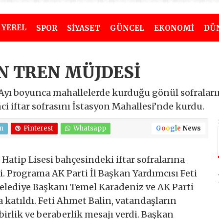
YEREL
SPOR
SİYASET
GÜNCEL
EKONOMİ
DÜ
N TREN MÜJDESİ
yı boyunca mahallelerde kurduğu gönül sofraları
i iftar sofrasını İstasyon Mahallesi’nde kurdu.
n
Pinterest
Whatsapp
G
o
o
g
l
e
News
tip Lisesi bahçesindeki iftar sofralarına
i. Programa AK Parti İl Başkan Yardımcısı Feti
lediye Başkanı Temel Karadeniz ve AK Parti
 katıldı. Feti Ahmet Balin, vatandaşların
birlik ve beraberlik mesajı verdi. Başkan