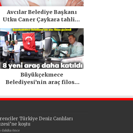
Avcılar Belediye Başkanı
Utku Caner Çaykara tahliye
edildi
Büyükçekmece
Belediyesi’nin araç filosu
güçlendi
renciler Türkiye Deniz Canlıları
zesi’ne koştu
6 dakika önce