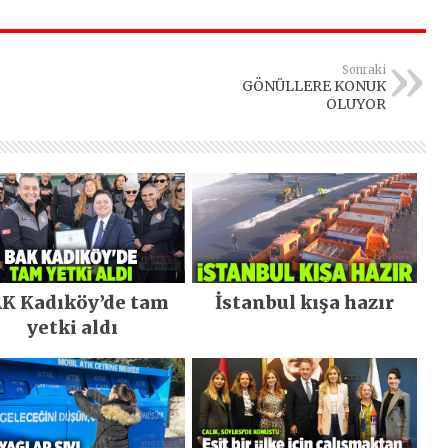
Sonraki
GÖNÜLLERE KONUK
OLUYOR
K Kadıköy’de tam
İstanbul kışa hazır
yetki aldı