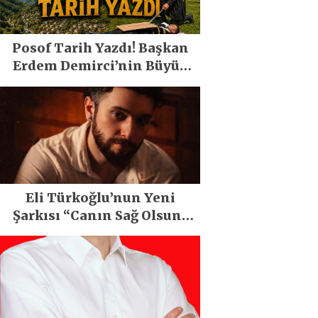
Posof Tarih Yazdı! Başkan
Erdem Demirci’nin Büyük
Emeğiyle Son Yılların En
Büyük Festivali Gerçekleşti
Eli Türkoğlu’nun Yeni
Şarkısı “Canın Sağ Olsun”
Büyük İlgi Gördü!..