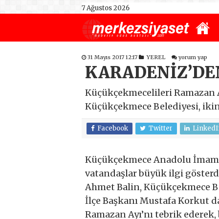
7 Ağustos 2026
31 Mayıs 2017 12:17
YEREL
yorum yap
KARADENİZ’DE
Küçükçekmecelileri Ramazan A
Küçükçekmece Belediyesi, ikinc
Facebook
Twitter
LinkedI
Küçükçekmece Anadolu İmam Ha
vatandaşlar büyük ilgi gösterd
Ahmet Balin, Küçükçekmece Be
İlçe Başkanı Mustafa Korkut da
Ramazan Ayı’nı tebrik ederek, 