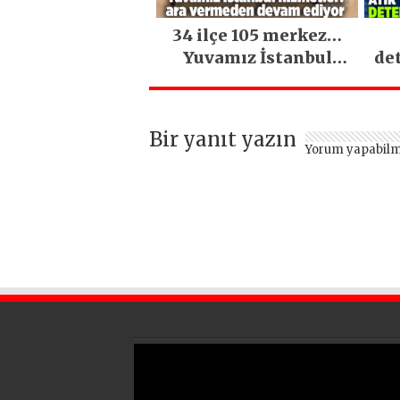
34 ilçe 105 merkez…
Yuvamız İstanbul
de
hizmetleri ara
vermeden devam
ediyor
Bir yanıt yazın
Yorum yapabilm