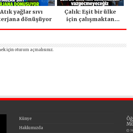
Atık yağlar sıvı
Çalık: Eşit bir ülke
terjana dönüşüyor
için çalışmaktan
vazgeçmeyeceğiz
ek için
oturum açmalısınız
.
Öğ
Künye
Mü
Hakkımızda
3