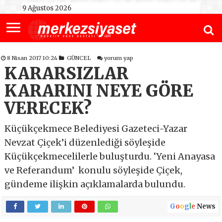
9 Ağustos 2026
8 Nisan 2017 10:24
GÜNCEL
yorum yap
KARARSIZLAR
KARARINI NEYE GÖRE
VERECEK?
Küçükçekmece Belediyesi Gazeteci-Yazar
Nevzat Çiçek’i düzenlediği söyleşide
Küçükçekmecelilerle buluşturdu. ‘Yeni Anayasa
ve Referandum’ konulu söyleşide Çiçek,
gündeme ilişkin açıklamalarda bulundu.
G
o
o
g
l
e
News