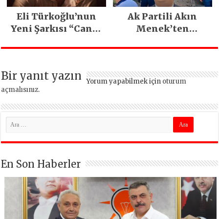
Eli Türkoğlu’nun
Ak Partili Akın
Yeni Şarkısı “Canın
Menek’ten
Sağ Olsun” Büyük
Mimarsinan’daki
İlgi Gördü!..
heyelan sonrası
kritik uyarı
Bir yanıt yazın
Yorum yapabilmek için
oturum
açmalısınız
.
En Son Haberler