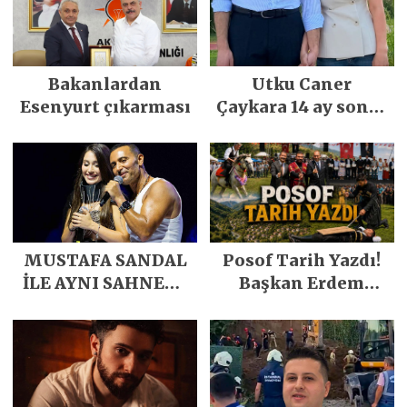
Bakanlardan
Utku Caner
Esenyurt çıkarması
Çaykara 14 ay sonra
özgürlüğüne
kavuştu
MUSTAFA SANDAL
Posof Tarih Yazdı!
İLE AYNI SAHNEDE
Başkan Erdem
PARLADI
Demirci’nin Büyük
Emeğiyle Son
Yılların En Büyük
Festivali
Gerçekleşti