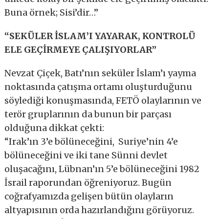
Buna örnek; Sisi’dir…”
“SEKÜLER İSLAM’I YAYARAK, KONTROLÜ
ELE GEÇİRMEYE ÇALIŞIYORLAR”
Nevzat Çiçek, Batı’nın seküler İslam’ı yayma
noktasında çatışma ortamı oluşturduğunu
söylediği konuşmasında, FETÖ olaylarının ve
terör gruplarının da bunun bir parçası
olduğuna dikkat çekti:
“Irak’ın 3’e bölüneceğini, Suriye’nin 4’e
bölüneceğini ve iki tane Sünni devlet
oluşacağını, Lübnan’ın 5’e bölüneceğini 1982
İsrail raporundan öğreniyoruz. Bugün
coğrafyamızda gelişen bütün olayların
altyapısının orda hazırlandığını görüyoruz.