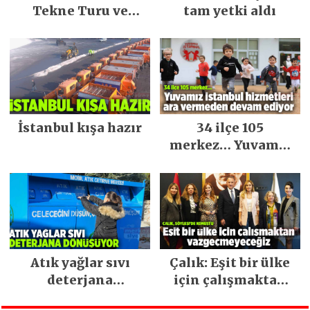
Tekne Turu ve
tam yetki aldı
Keşfedilecek Yerler
İstanbul kışa hazır
34 ilçe 105
merkez… Yuvamız
İstanbul hizmetleri
ara vermeden
devam ediyor
Atık yağlar sıvı
Çalık: Eşit bir ülke
deterjana
için çalışmaktan
dönüşüyor
vazgeçmeyeceğiz