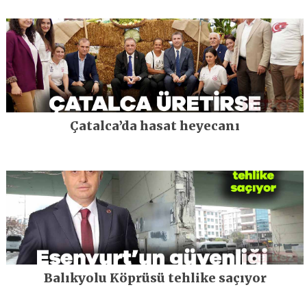
Çatalca’da hasat heyecanı
Balıkyolu Köprüsü tehlike saçıyor