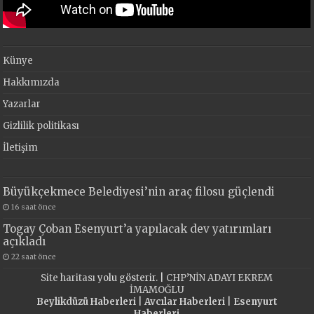
Künye
Hakkımızda
Yazarlar
Gizlilik politikası
İletişim
Büyükçekmece Belediyesi’nin araç filosu güçlendi
16 saat önce
Togay Çoban Esenyurt’a yapılacak dev yatırımları
açıkladı
22 saat önce
Site haritası
yolu gösterir. |
CHP’NİN ADAYI EKREM
İMAMOĞLU
Beylikdüzü Haberleri
|
Avcılar Haberleri
|
Esenyurt
Haberleri