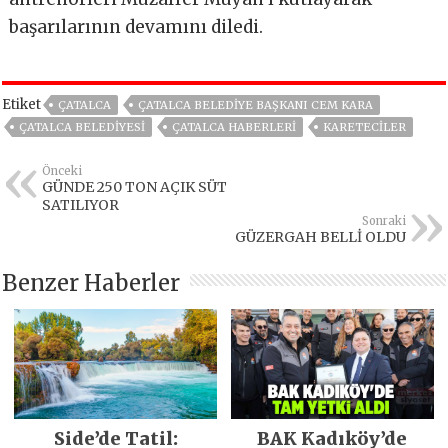
başarılarının devamını diledi.
Etiket
ÇATALCA
ÇATALCA BELEDIYE BAŞKANI CEM KARA
ÇATALCA BELEDIYESI
ÇATALCA HABERLERI
KARETECILER
Önceki
GÜNDE 250 TON AÇIK SÜT
SATILIYOR
Sonraki
GÜZERGAH BELLİ OLDU
Benzer Haberler
Side’de Tatil:
BAK Kadıköy’de