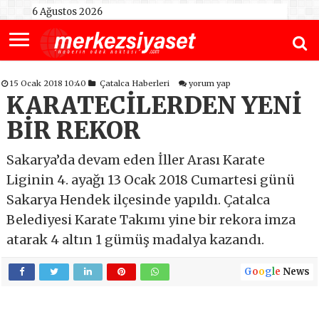
6 Ağustos 2026
15 Ocak 2018 10:40
Çatalca Haberleri
yorum yap
KARATECİLERDEN YENİ
BİR REKOR
Sakarya’da devam eden İller Arası Karate
Liginin 4. ayağı 13 Ocak 2018 Cumartesi günü
Sakarya Hendek ilçesinde yapıldı. Çatalca
Belediyesi Karate Takımı yine bir rekora imza
atarak 4 altın 1 gümüş madalya kazandı.
G
o
o
g
l
e
News