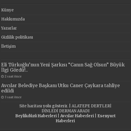
Künye
Hakkımızda
Yazarlar
Gizlilik politikası
İletişim
Eli Türkoğlu’nun Yeni Şarkısı “Canın Sağ Olsun” Büyük
İlgi Gördü!..
2 saat önce
Avcılar Belediye Başkanı Utku Caner Çaykara tahliye
edildi
3 saat önce
Site haritası
yolu gösterir. |
ALATEPE DERTLERİ
DİNLEDİ DERMAN ARADI
Beylikdüzü Haberleri
|
Avcılar Haberleri
|
Esenyurt
Haberleri