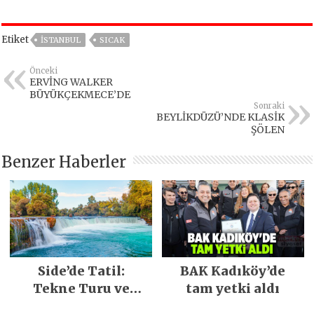
Etiket
İSTANBUL
SICAK
Önceki
ERVİNG WALKER
BÜYÜKÇEKMECE’DE
Sonraki
BEYLİKDÜZÜ’NDE KLASİK
ŞÖLEN
Benzer Haberler
Side’de Tatil:
BAK Kadıköy’de
Tekne Turu ve
tam yetki aldı
Keşfedilecek Yerler