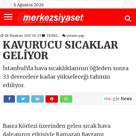
6 Ağustos 2026
28 Haziran 2017 10:23
YEREL
yorum yap
KAVURUCU SICAKLAR
GELİYOR
İstanbul'da hava sıcaklıklarının öğleden sonra
33 derecelere kadar yükseleceği tahmin
ediliyor.
G
o
o
g
l
e
News
Basra Körfezi üzerinden gelen sıcak hava
dalgasının etkisiyle Ramazan Bayramı