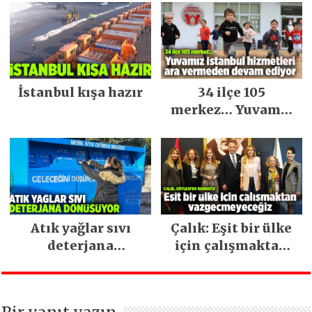
İstanbul kışa hazır
34 ilçe 105
merkez… Yuvamız
İstanbul hizmetleri
ara vermeden
devam ediyor
Atık yağlar sıvı
Çalık: Eşit bir ülke
deterjana
için çalışmaktan
dönüşüyor
vazgeçmeyeceğiz