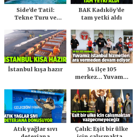
Side’de Tatil:
BAK Kadıköy’de
Tekne Turu ve
tam yetki aldı
Keşfedilecek Yerler
İstanbul kışa hazır
34 ilçe 105
merkez… Yuvamız
İstanbul hizmetleri
ara vermeden
devam ediyor
Atık yağlar sıvı
Çalık: Eşit bir ülke
deterjana
için çalışmaktan