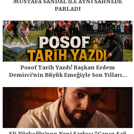
MUSTAFA SANDAL İLE AYNI SAHNEDE
PARLADI
Posof Tarih Yazdı! Başkan Erdem
Demirci’nin Büyük Emeğiyle Son Yılların
En Büyük Festivali Gerçekleşti
Eli Türkoğlu’nun Yeni Şarkısı “Canın Sağ