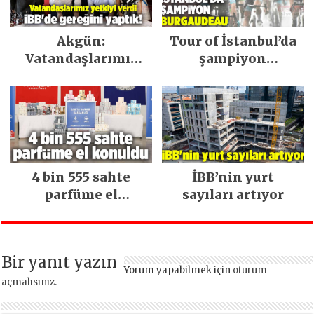
Akgün:
Tour of İstanbul’da
Vatandaşlarımız
şampiyon
yetkiyi verdi İBB’de
Burgaudeau
gereğini yaptık!
4 bin 555 sahte
İBB’nin yurt
parfüme el
sayıları artıyor
konuldu
Bir yanıt yazın
Yorum yapabilmek için
oturum
açmalısınız
.