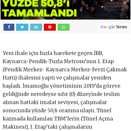
G
o
o
g
l
e
News
Yeni ihale için hızla harekete geçen İBB,
Kaynarca-Pendik-Tuzla Metrosu’nun 1. Etap
(Pendik Merkez- Kaynarca Merkez-Fevzi Çakmak
Hattı) ihalesini yaptı ve çalışmalar yeniden
başladı. İmamoğlu yönetiminin 2019’da göreve
geldiğinde neredeyse sıfır (0) düzeyinde teslim
alınan hattaki imalat seviyesi, çalışmalar
sonucunda yüzde 50,8 oranına ulaştı. Tünel
kazmada kullanılan TBM’lerin (Tünel Açma
Makinesi), 1. Etap’taki çalışmalarını