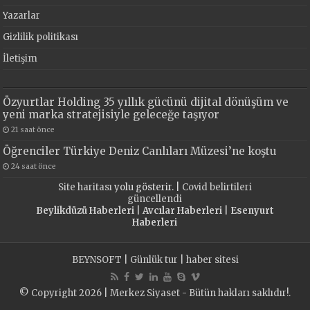
Yazarlar
Gizlilik politikası
İletişim
Özyurtlar Holding 35 yıllık gücünü dijital dönüşüm ve
yeni marka stratejisiyle geleceğe taşıyor
21 saat önce
Öğrenciler Türkiye Deniz Canlıları Müzesi’ne koştu
24 saat önce
Site haritası
yolu gösterir. |
Covid belirtileri
güncellendi
Beylikdüzü Haberleri
|
Avcılar Haberleri
|
Esenyurt
Haberleri
BEYNSOFT
|
Günlük tur
|
haber sitesi
© Copyright 2026 | Merkez Siyaset - Bütün hakları saklıdır!.