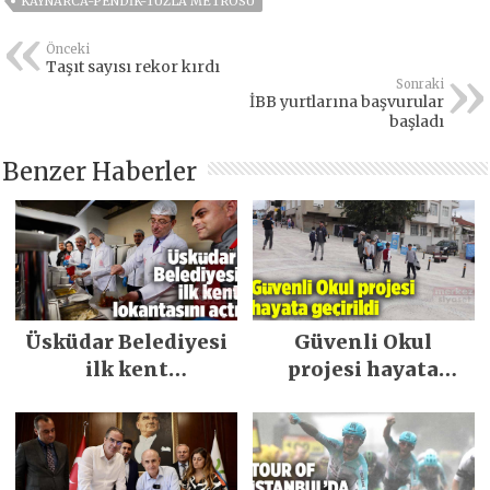
KAYNARCA-PENDIK-TUZLA METROSU
Önceki
Taşıt sayısı rekor kırdı
Sonraki
İBB yurtlarına başvurular
başladı
Benzer Haberler
Üsküdar Belediyesi
Güvenli Okul
ilk kent
projesi hayata
lokantasını açtı
geçirildi