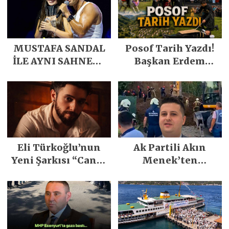
MUSTAFA SANDAL
Posof Tarih Yazdı!
İLE AYNI SAHNEDE
Başkan Erdem
PARLADI
Demirci’nin Büyük
Emeğiyle Son
Yılların En Büyük
Festivali
Gerçekleşti
Eli Türkoğlu’nun
Ak Partili Akın
Yeni Şarkısı “Canın
Menek’ten
Sağ Olsun” Büyük
Mimarsinan’daki
İlgi Gördü!..
heyelan sonrası
kritik uyarı