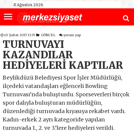
8 Ağustos 2026
10 Şubat 2017 13:35
GÜNCEL
yorum yap
TURNUVAYI
KAZANDILAR
HEDİYELERİ KAPTILAR
Beylikdüzü Belediyesi Spor İşler Müdürlüğü,
ilçedeki vatandaşları eğlenceli Bowling
Turnuvası’nda buluşturdu. Sporseverleri birçok
spor dalıyla buluşturan müdürlüğün,
düzenlediği turnuvada kıyasıya rekabet vardı.
Kadın-erkek 2 ayrı kategoride yapılan
turnuvada 1., 2. ve 3.’lere hediyeleri verildi.