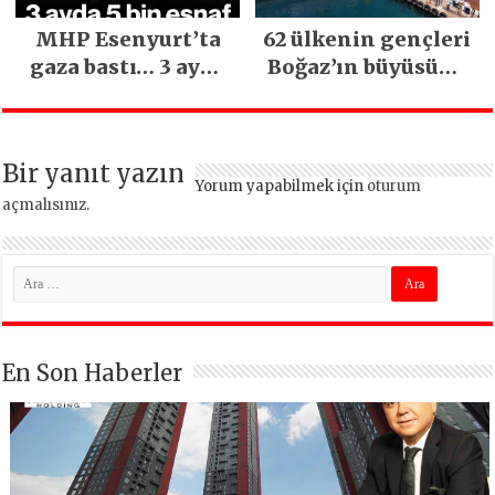
MHP Esenyurt’ta
62 ülkenin gençleri
gaza bastı… 3 ayda
Boğaz’ın büyüsüne
5 bin esnaf ziyaret
kapıldı
edildi
Bir yanıt yazın
Yorum yapabilmek için
oturum
açmalısınız
.
En Son Haberler